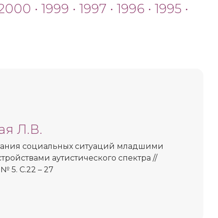
2000
•
1999
•
1997
•
1996
•
1995
•
я Л.В.
ания социальных ситуаций младшими
тройствами аутистического спектра //
№ 5. С.22 – 27