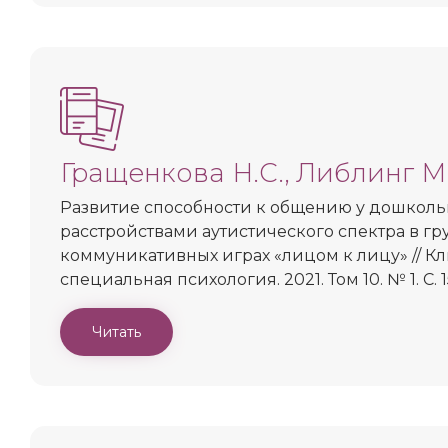
Гращенкова Н.С., Либлинг М
Развитие способности к общению у дошколь
расстройствами аутистического спектра в г
коммуникативных играх «лицом к лицу» // К
специальная психология. 2021. Том 10. № 1. С. 1
Читать