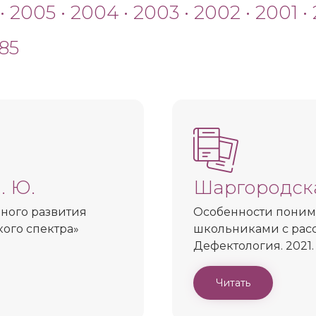
•
2005
•
2004
•
2003
•
2002
•
2001
•
85
. Ю.
Шаргородска
ного развития
Особенности поним
ого спектра»
школьниками с расс
Дефектология. 2021. 
Читать