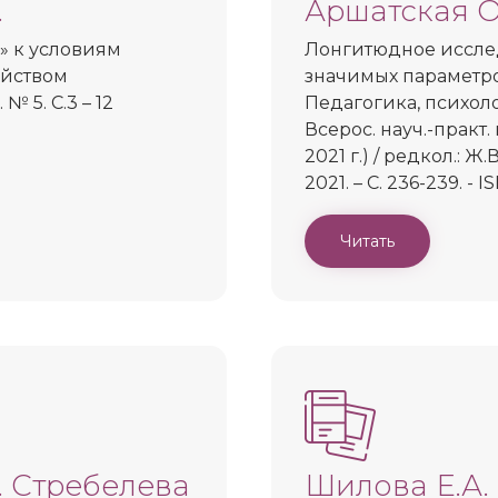
.
Аршатская О
» к условиям
Лонгитюдное иссле
ойством
значимых параметро
№ 5. С.3 – 12
Педагогика, психоло
Всерос. науч.-практ.
2021 г.) / редкол.: Ж
2021. – С. 236-239. - 
Читать
. Стребелева
Шилова Е.А.