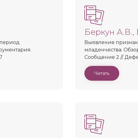
Беркун А.В.,
 период
Выявление признак
рументария.
младенчества. Обзо
7
Сообщение 2 // Дефек
Читать