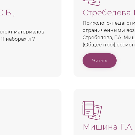
.Б.,
Стребелева Е
Психолого-педагоги
ограниченными возм
плект материалов
Стребелева, Г.А. Миш
 11 наборах и 7
(Общее профессион
Читать
Мишина Г.А.