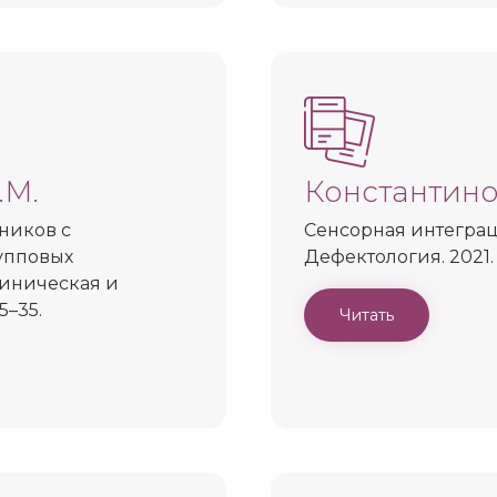
.М.
Константинов
ников с
Сенсорная интеграц
рупповых
Дефектология. 2021. №
линическая и
5–35.
Читать