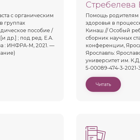
Стребелева Е
ста с органическим
Помощь родителям 
в группах
здоровья в процессе 
дическое пособие /
Кинаш // Особый реб
и др.] ; под ред. Е.А.
сборник научных с
ва : ИНФРА-М, 2021. —
конференции, Яросла
вание)
Ярославль: Яросла
университет им. К.Д. 
5-00089-474-3-2021-3
Читать