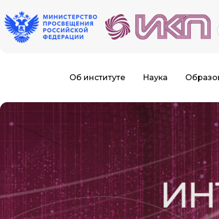
f
Об институте
Наука
Образо