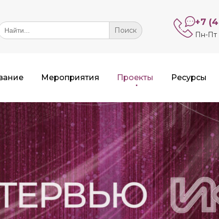
+7 (
Search
or:
Пн-Пт 
вание
Мероприятия
Проекты
Ресурсы