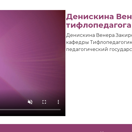
Денискина Вен
тифлопедагога
Денискина Венера Закиро
кафедры Тифлопедагогик
педагогический государс