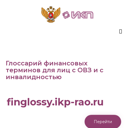
Sk
to
co
Глоссарий финансовых
терминов для лиц с ОВЗ и с
инвалидностью
finglossy.ikp-rao.ru
Перейти