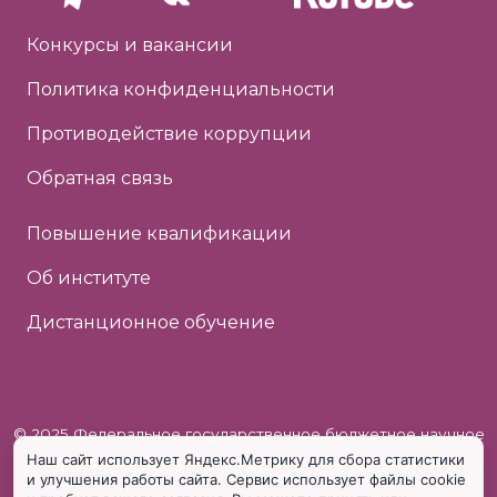
Конкурсы и вакансии
Политика конфиденциальности
Противодействие коррупции
Обратная связь
Повышение квалификации
Об институте
Дистанционное обучение
© 2025 Федеральное государственное бюджетное научное
Наш сайт использует Яндекс.Метрику для сбора статистики
учреждение «Институт коррекционной педагогики»
и улучшения работы сайта. Сервис использует файлы cookie