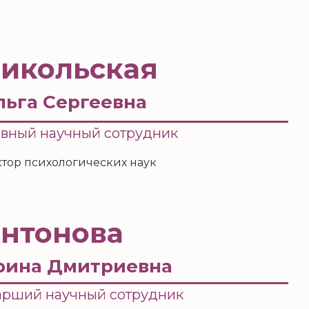
икольская
льга Сергеевна
авный научный сотрудник
тор психологических наук
нтонова
рина Дмитриевна
арший научный сотрудник