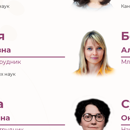
наук
Кан
я
Б
вна
А
трудник
Мл
х наук
а
С
вна
О
трудник
На