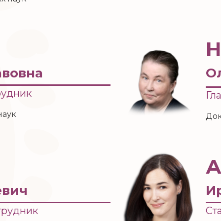
Н
авовна
О
рудник
Гл
наук
Док
А
евич
И
трудник
Ст