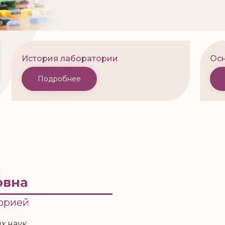
История лаборатории
Осн
Подробнее
овна
орией
х наук