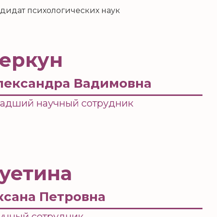
дидат психологических наук
еркун
лександра Вадимовна
адший научный сотрудник
уетина
ксана Петровна
учный сотрудник