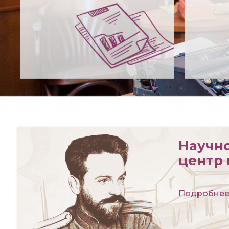
Научн
центр 
Подробне