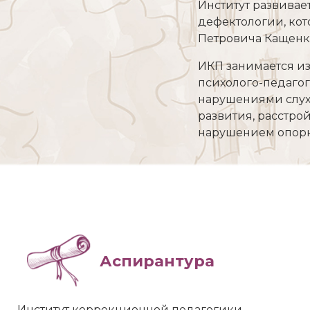
Институт развивае
дефектологии, кот
Петровича Кащенк
ИКП занимается и
психолого-педагог
нарушениями слуха
развития, расстро
нарушением опорн
Аспирантура
Институт коррекционной педагогики