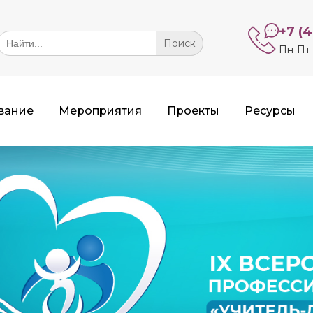
+7 (
Search
or:
Пн-Пт 
вание
Мероприятия
Проекты
Ресурсы