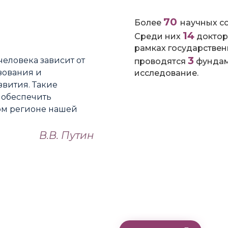
70
Более
научных с
14
Среди них
доктор
рамках государстве
3
еловека зависит от
проводятся
фундам
зования и
исследование.
звития. Такие
 обеспечить
ом регионе нашей
В.В. Путин