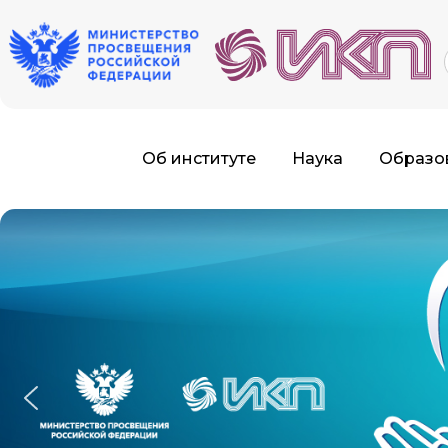
f
Об институте
Наука
Образо