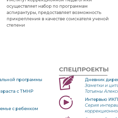
осуществляет набор по программам
аспирантуры, предоставляет возможность
прикрепления в качестве соискателя ученой
степени
СПЕЦПРОЕКТЫ
альной
программы
Дневник дире
Заметки и цит
озраста с ТМНР
Татьяны Алек
Интервью ИКП
Серия интервь
емье с ребенком
коррекционной