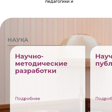
педагогики и
специальной
психологии
НАУКА
Научно-
Нау
методические
пуб
разработки
Подробнее
Подроб