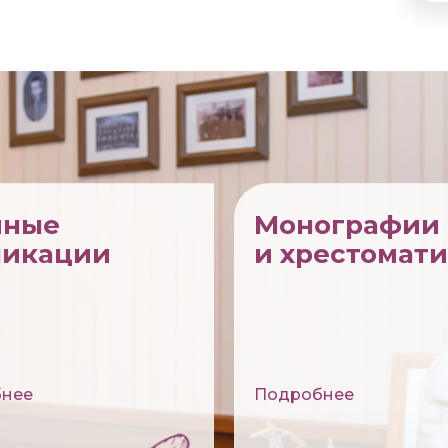
чные
Монографии
ликации
и хрестомат
нее
Подробнее