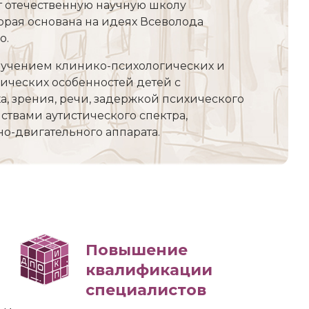
т отечественную научную школу
орая основана на идеях Всеволода
о.
зучением клинико-психологических и
ических особенностей детей с
, зрения, речи, задержкой психического
йствами аутистического спектра,
о-двигательного аппарата.
Повышение
квалификации
специалистов