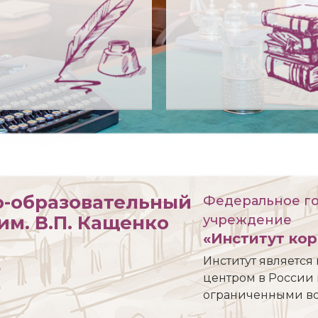
о-образовательный
Федеральное г
им. В.П. Кащенко
учреждение
«Институт ко
Институт являетс
е
центром в России 
ограниченными во