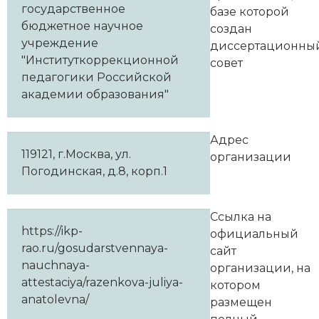
государственное
базе которой
бюджетное научное
создан
учреждение
диссертационны
"Институткоррекционной
совет
педагогики Российской
академии образования"
Адрес
119121, г.Москва, ул.
организации
Погодинская, д.8, корп.1
Ссылка на
https://ikp-
официальный
rao.ru/gosudarstvennaya-
сайт
nauchnaya-
организации, на
attestaciya/razenkova-juliya-
котором
anatolevna/
размещен