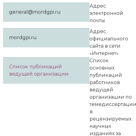
Адрес
general@mordgpi.ru
электронной
почты
Адрес
mordgpi.ru
официального
сайта в сети
«Интернет»
Список
Список публикаций
основных
ведущей организации
публикаций
работников
ведущей
организации по
темедиссертаци
в
рецензируемых
научных
изданиях за