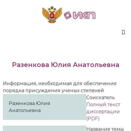
Sk
to
co
Разенкова Юлия Анатольевна
Информация, необходимая для обеспечения
порядка присуждения ученых степеней
Соискатель
Разенкова Юлия
Полный текст
Анатольевна
диссертации
(PDF)
Название темы