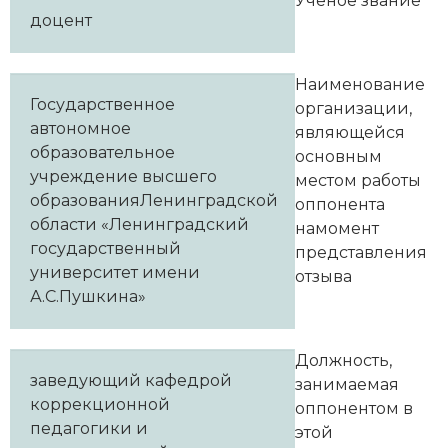
Ученое звание
доцент
Наименование
Государственное
организации,
автономное
являющейся
образовательное
основным
учреждение высшего
местом работы
образованияЛенинградской
оппонента
области «Ленинградский
намомент
государственный
представления
университет имени
отзыва
А.С.Пушкина»
Должность,
заведующий кафедрой
занимаемая
коррекционной
оппонентом в
педагогики и
этой