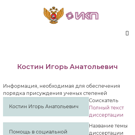
Sk
to
co
Костин Игорь Анатольевич
Информация, необходимая для обеспечения
порядка присуждения ученых степеней
Соискатель
Костин Игорь Анатольевич
Полный текст
диссертации
Название темы
Помощь в социальной
диссертации