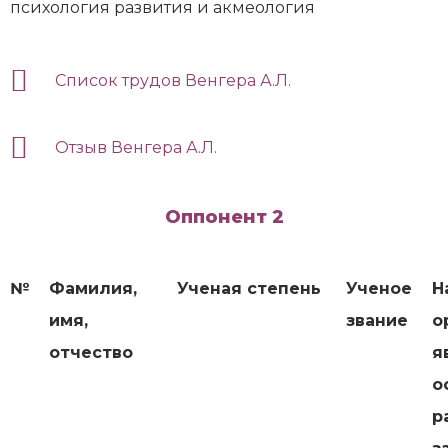
психология развития и акмеология
Список трудов Венгера А.Л.
Отзыв Венгера А.Л.
Оппонент 2
№
Фамилия,
Ученая степень
Ученое
Н
имя,
звание
о
отчество
я
о
р