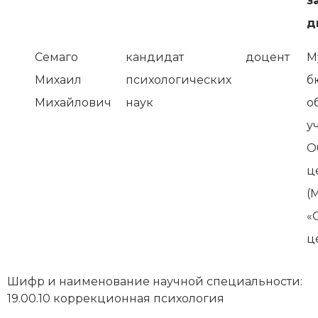
з
д
Семаго
кандидат
доцент
М
Михаил
психологических
б
Михайлович
наук
о
у
О
ц
(
«
ц
Шифр и наименование научной специальности:
19.00.10 коррекционная психология