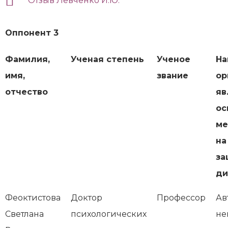
Отзыв Левченко И.Ю.
Оппонент 3
Фамилия,
Ученая степень
Ученое
На
имя,
звание
ор
отчество
яв
ос
ме
на
за
ди
Феоктистова
Доктор
Профессор
Ав
Светлана
психологических
не