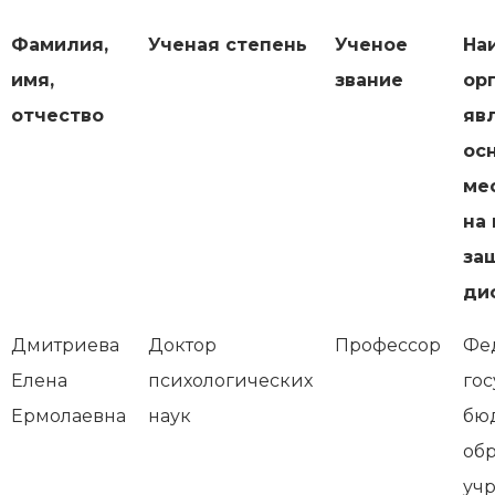
Фамилия,
Ученая степень
Ученое
На
имя,
звание
ор
отчество
яв
ос
ме
на
за
ди
Дмитриева
Доктор
Профессор
Фе
Елена
психологических
го
Ермолаевна
наук
бю
обр
уч