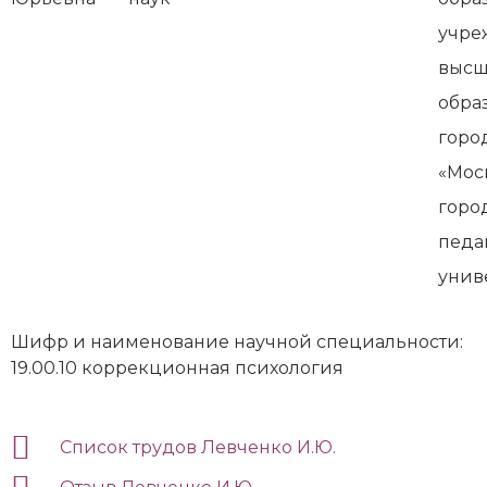
учре
высш
обра
горо
«Мос
горо
педа
унив
Шифр и наименование научной специальности:
19.00.10 коррекционная психология
Список трудов Левченко И.Ю.