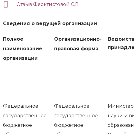
Отзыв Феоктистовой С.В.
Сведения о ведущей организации
Полное
Организационно-
Ведомст
принадл
наименование
правовая форма
организации
Федеральное
Федеральное
Министер
государственное
государственное
науки и в
бюджетное
бюджетное
образова