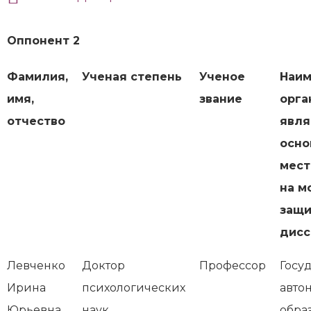
Оппонент 2
Фамилия,
Ученая степень
Ученое
Наим
имя,
звание
орга
отчество
явл
осн
мест
на м
защ
дисс
Левченко
Доктор
Профессор
Госу
Ирина
психологических
авто
Юрьевна
наук
обра