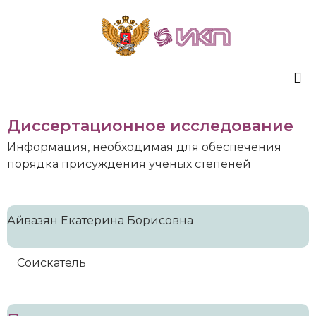
Sk
Диссертационное исследование
to
co
Информация, необходимая для обеспечения
порядка присуждения ученых степеней
Айвазян Екатерина Борисовна
Соискатель