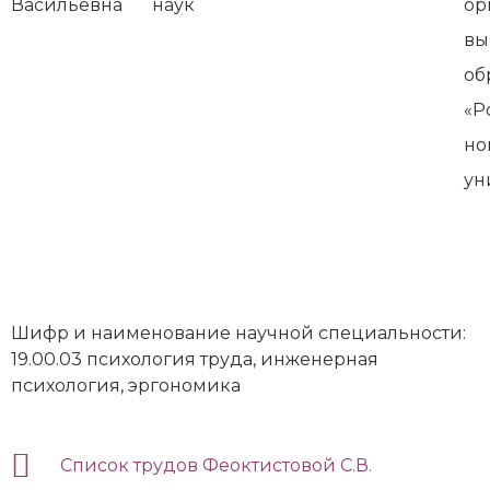
Васильевна
наук
ор
вы
об
«Р
но
ун
Шифр и наименование научной специальности:
19.00.03 психология труда, инженерная
психология, эргономика
Список трудов Феоктистовой С.В.