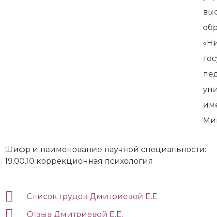
вы
об
«Н
го
пе
ун
им
Ми
Шифр и наименование научной специальности:
19.00.10 коррекционная психология
Список трудов Дмитриевой Е.Е.
Отзыв Дмитриевой Е.Е.