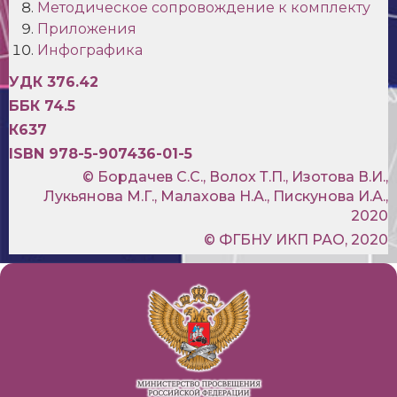
Методическое сопровождение к комплекту
Приложения
Инфографика
УДК 376.42
ББК 74.5
К637
ISBN 978-5-907436-01-5
© Бордачев С.С., Волох Т.П., Изотова В.И.,
Лукьянова М.Г., Малахова Н.А., Пискунова И.А.,
2020
© ФГБНУ ИКП РАО, 2020