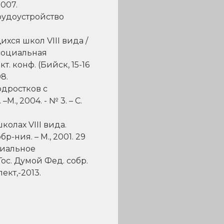
2007.
трудоустройство
хся школ VIII вида /
-социальная
. конф. (Бийск, 15-16
8.
одростков с
, 2004. - № 3. – С.
олах VIII вида.
р-ния. – М., 2001. 29
циальное
Гос. Думой Фед. собр.
ект,-2013.