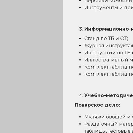
Верстаки комбини
Инструменты и при
Информационно-к
Стенд по ТБ и ОТ;
Журнал инструктаж
Инструкции по ТБ 
Иллюстративный ма
Комплект таблиц п
Комплект таблиц п
Учебно-методиче
Поварское дело:
Муляжи овощей и ф
Раздаточный матери
таблицы, тестовые