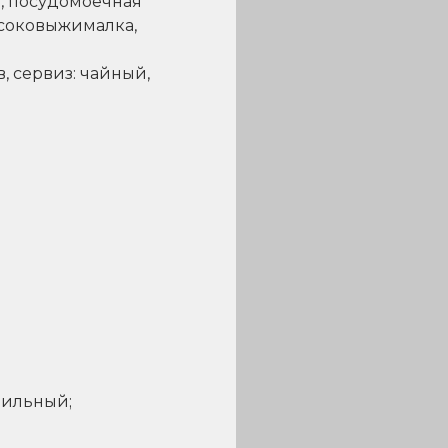
ь, посудомоечная
 соковыжималка,
, сервиз: чайный,
лильный;