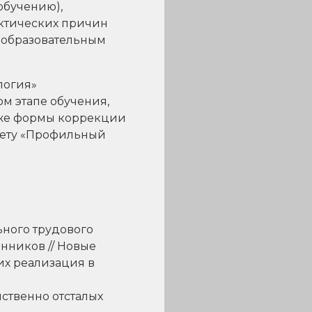
обучению),
актических причин
я образовательным
логия»
м этапе обучения,
кже формы коррекции
мету «Профильный
ьного трудового
нников // Новые
их реализация в
ственно отсталых