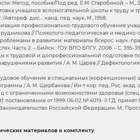
ти: Метод, пособие/Под ред. Е.М. Старобиной. – М., 
готовка учащихся вспомогательной школы к труду и 
втореф. дис.... канд. пед. наук, М., 1958.
анизация профессионально-трудового обучения учащи
Д. Прудникова // Психолого-педагогическая и медико
облемами в развитии: материалы Всерос. науч.-практ
стях. Часть 2. – Бийск : ГОУ ВПО БПГУ, 2008. – С. 395-39
оды к трудовой и допрофессиональной подготовке п
ушениями развития / А. М. Царев // Дефектология. –М.
рудовое обучение в специальных (коррекционных) шк
аммы / А. М. Щербакова / Ин-т кор. пед. Рос. акад. об
иц с ограниченными возможностями здоровья (спе
]: постановление от 1999-06-02 №:4019- II ГД: принят 
/ Законодательство Российской Федерации. М.: Просп
тических материалов к комплекту