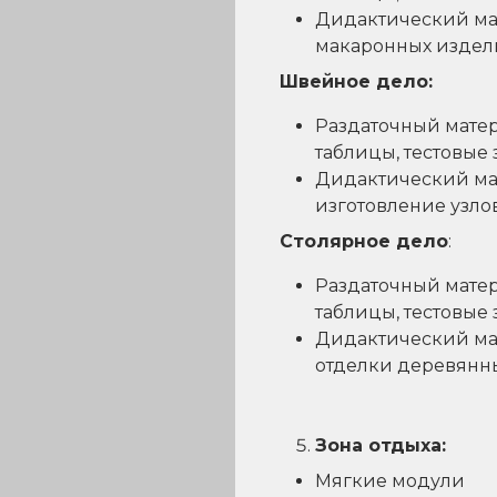
Дидактический мат
макаронных издели
Швейное дело:
Раздаточный матери
таблицы, тестовые 
Дидактический мат
изготовление узло
Столярное дело
:
Раздаточный матери
таблицы, тестовые
Дидактический мат
отделки деревянны
Зона отдыха:
Мягкие модули