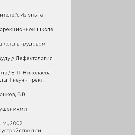
ителей. Из опыта
коррекционной школе
школы в трудовом
уду // Дефектология.
а / Е. П. Николаева
 II науч.- практ.
енков, В.В.
арушениями
М., 2002.
оустройство при