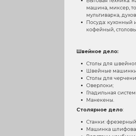
Бытовая техника: 
машина, миксер, т
мультиварка, духо
Посуда: кухонный и
кофейный, столовы
Швейное дело:
Столы для швейног
Швейные машинки
Столы для черчени
Оверлоки;
Гладильная система
Манекены.
Столярное дело
:
Станки: фрезерный
Машинка шлифовал