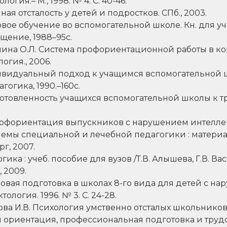
огия.– М., 1998. № 4. С. 40-46.
ная отсталость у детей и подростков. СПб., 2003.
овое обучение во вспомогательной школе. Кн. для уч
ещение, 1988–95с.
пшина О.Л. Система профориентационной работы в 
логия., 2006.
ивидуальный подход к учащимся вспомогательной 
агогика, 1990.–160с.
отовленность учащихся вспомогательной школы к тр
Профориентация выпускников с нарушением интеллект
емы специальной и лечебной педагогики : материалы
г, 2007.
а : учеб. пособие для вузов /Т.В. Алышева, Г.В. Вас
, 2009.
удовая подготовка в школах 8-го вида для детей с н
тология. 1996. № 3. С. 24-28.
кова И.В. Психология умственно отсталых школьников. 
ориентация, профессиональная подготовка и труд