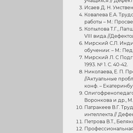
учащихся // Дефектол
Исаев Д. Н. Умствен
Ковалева Е.А. Труд
работы – М.: Просв
Копылова Т.Г., Ла
VIII вида.//Дефекто
Мирский С.Л. Инд
обучении: – М.: Пед
Мирский Л. С Подг
1993. № 1. С. 40-42.
Николаева, Е. П. 
//Актуальные пробл
конф. – Екатеринбур
Олигофренопедагогик
Воронкова и др., М.
Патракеев В.Г. Тр
интеллекта // Дефек
Петрова В.Т., Беля
Профессиональная 