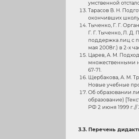
умственной отсталос
Тарасов В. Н. Под
окончивших школу. /А
Тыченко, Г. Г. Орг
Г. Г. Тыченко, Л. 
поддержка лиц с пр
мая 2008г.) в 2-х ча
Царев, А. М. Подх
множественными нар
67-71.
Щербакова, А. М. Т
Новые учебные прогр
Об образовании л
образование) [Текст
РФ 2 июня 1999 г./
3.3. Перечень дидак