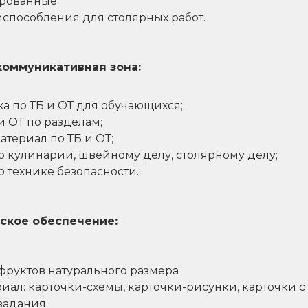
рованные;
способления для столярных работ.
оммуникативная зона:
а по ТБ и ОТ для обучающихся;
и ОТ по разделам;
териал по ТБ и ОТ;
о кулинарии, швейному делу, столярному делу;
о технике безопасности.
ское обеспечение:
руктов натурального размера
ал: карточки-схемы, карточки-рисунки, карточки с 
 задания