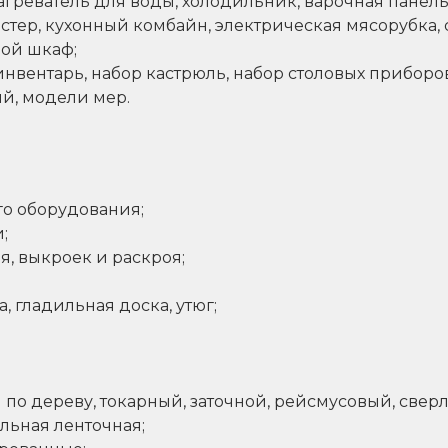
нагреватель для воды, холодильник, варочная панел
остер, кухонный комбайн, электрическая мясорубка,
вой шкаф;
нвентарь, набор кастрюль, набор столовых приборов
й, модели мер.
о оборудования;
;
я, выкроек и раскроя;
, гладильная доска, утюг;
 по дереву, токарный, заточной, рейсмусовый, свер
ьная ленточная;