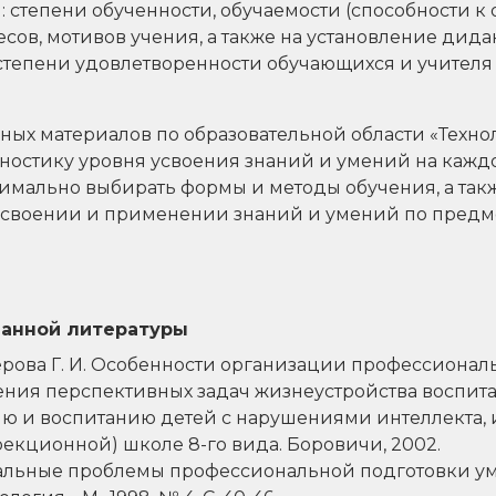
 степени обученности, обучаемости (способности к 
сов, мотивов учения, а также на установление дид
 степени удовлетворенности обучающихся и учител
ных материалов по образовательной области «Техно
ностику уровня усвоения знаний и умений на каждо
тимально выбирать формы и методы обучения, а та
 усвоении и применении знаний и умений по пред
ванной литературы
зерова Г. И. Особенности организации профессионал
ния перспективных задач жизнеустройства воспита
ю и воспитанию детей с нарушениями интеллекта, 
екционной) школе 8-го вида. Боровичи, 2002.
туальные проблемы профессиональной подготовки ум