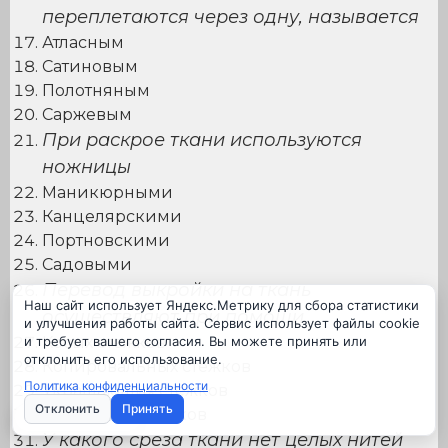
переплетаются через одну, называется
Атласным
Сатиновым
Полотняным
Саржевым
При раскрое ткани используются
ножницы
Маникюрными
Канцелярскими
Портновскими
Садовыми
Перевод выкройки на ткань
Наш сайт использует Яндекс.Метрику для сбора статистики
осуществляют при помощи
и улучшения работы сайта. Сервис использует файлы cookie
и требует вашего согласия. Вы можете принять или
Косых стежков
отклонить его использование.
Копировальных стежков
Политика конфиденциальности
Украшающих стежков
Отклонить
Принять
Петельных стежков
Настройки cookie
У какого среза ткани нет целых нитей