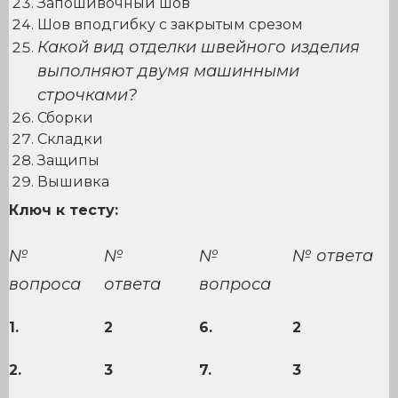
Запошивочный шов
Шов вподгибку с закрытым срезом
Какой вид отделки швейного изделия
выполняют двумя машинными
строчками?
Сборки
Складки
Защипы
Вышивка
Ключ к тесту:
№
№
№
№ ответа
вопроса
ответа
вопроса
1.
2
6.
2
2.
3
7.
3