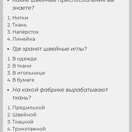
Какие швейные приспособления вы
знаете?
Нитки
Ткань
Напёрсток
Линейка
Где хранят швейные иглы?
В одежде
В ткани
В игольнице
В бумаге
На какой фабрике вырабатывают
ткань?
Прядильной
Швейной
Ткацкой
Трикотажной