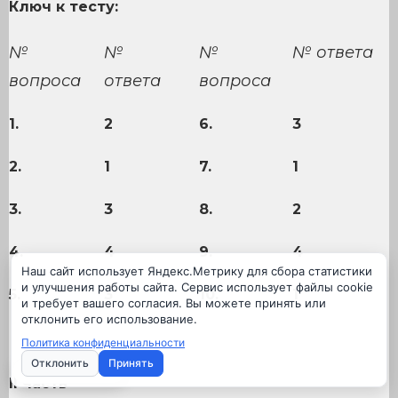
Ключ к тесту:
№
№
№
№ ответа
вопроса
ответа
вопроса
1.
2
6.
3
2.
1
7.
1
3.
3
8.
2
4.
4
9.
4
Наш сайт использует Яндекс.Метрику для сбора статистики
и улучшения работы сайта. Сервис использует файлы cookie
5.
3
10.
1
и требует вашего согласия. Вы можете принять или
отклонить его использование.
Политика конфиденциальности
Отклонить
Принять
Настройки cookie
II
часть