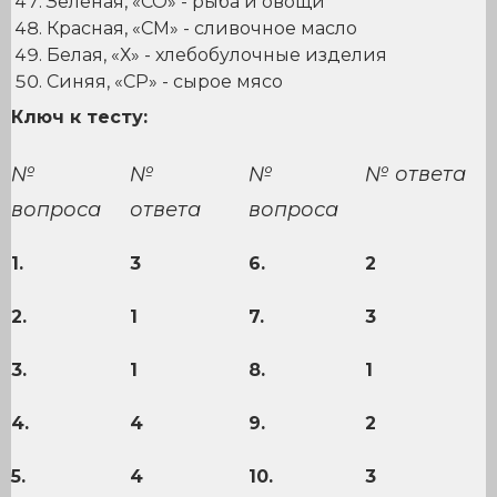
Зелёная, «СО» - рыба и овощи
Красная, «СМ» - сливочное масло
Белая, «Х» - хлебобулочные изделия
Синяя, «СР» - сырое мясо
Ключ к тесту:
№
№
№
№ ответа
вопроса
ответа
вопроса
1.
3
6.
2
2.
1
7.
3
3.
1
8.
1
4.
4
9.
2
5.
4
10.
3