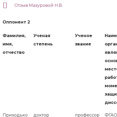
Отзыв Мазуровой Н.В.
Оппонент 2
Фамилия,
Ученая
Ученое
Наим
имя,
степень
звание
орга
отчество
явля
осно
мест
рабо
моме
защи
дисс
Приходько
доктор
профессор
ФГАО