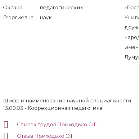
Оксана
педагогических
«Рос
Георгиевна
наук
Унив
друж
наро
имен
Луму
Шифр и наименование научной специальности:
13.00.03 - Коррекционная педагогика
Список трудов Приходько О.Г.
Отзыв Приходько О.Г.