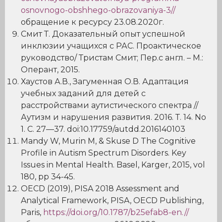
osnovnogo-obshhego-obrazovaniya-3//
обращение к ресурсу 23.08.2020г.
Смит Т. Доказательный опыт успешной
инклюзии учащихся с РАС. Проактическое
руководство/ Тристам Смит; Пер.с англ. – М.:
Оперант, 2015.
Хаустов А.В., Загуменная О.В. Адаптация
учебных заданий для детей с
расстройствами аутистического спектра //
Аутизм и нарушения развития. 2016. Т. 14. No
1. С. 27—37. doi:10.17759/autdd.2016140103
Mandy W, Murin M, & Skuse D The Cognitive
Profile in Autism Spectrum Disorders. Key
Issues in Mental Health. Basel, Karger, 2015, vol
180, pp 34-45.
OECD (2019), PISA 2018 Assessment and
Analytical Framework, PISA, OECD Publishing,
Paris,
https://doi.org/10.1787/b25efab8-en.//