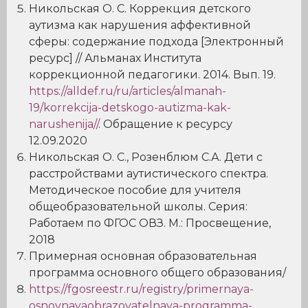
Никольская О. С. Коррекция детского
аутизма как нарушения аффективной
сферы: содержание подхода [Электронный
ресурс] // Альманах Института
коррекционной педагогики. 2014. Вып. 19.
https://alldef.ru/ru/articles/almanah-
19/korrekcija-detskogo-autizma-kak-
narushenija//
. Обращение к ресурсу
12.09.2020
Никольская О. С., Розенблюм С.А. Дети с
расстройствами аутистического спектра.
Методическое пособие для учителя
общеобразовательной школы. Серия:
Работаем по ФГОС ОВЗ. М.: Просвещение,
2018
Примерная основная образовательная
программа основного общего образования/
https://fgosreestr.ru/registry/primernaya-
osnovnayaobrazovatelnaya-programma-