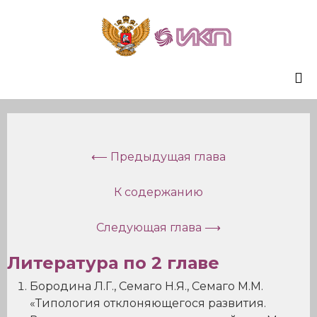
Sk
to
co
⟵ Предыдущая глава
К содержанию
Следующая глава ⟶
Литература по 2 главе
Бородина Л.Г., Семаго Н.Я., Семаго М.М.
«Типология отклоняющегося развития.