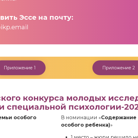
вить Эссе на почту:
ikp.email
Приложение 1
Приложение 2
кого конкурса молодых исслед
и специальной психологии-202
емьи особого
В номинации «
Содержание 
особого ребенка)
»
1 место – жюри решило н