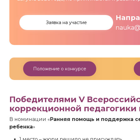
Напра
Заявка на участие
nauka@
Положение о конкурсе
Победителями V Всероссийс
коррекционной педагогики 
В номинации «
Ранняя помощь и поддержка с
ребенка
»
1 место – жюри решило не присуждать