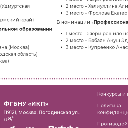
 (Удмуртская
2 место – Халиуллина Ал
3 место – Фролова Екатер
ермский край)
В номинации «
Профессиона
ольном образовании
1 место – жюри решило н
2 место – Бабаян Ануш Э
на (Москва)
3 место – Купреенко Ана
одская область)
ква)
Конкурсы и 
ФГБНУ «ИКП»
Политика
119121, Москва, Погодинская ул.,
конфиденци
д.8/1
Противодей