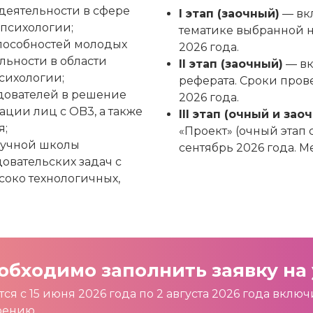
деятельности в сфере
I этап (заочный)
— вкл
психологии;
тематике выбранной но
пособностей молодых
2026 года.
льности в области
II этап (заочный)
— вк
сихологии;
реферата. Сроки прове
дователей в решение
2026 года.
ции лиц с OB3, а также
III этап (очный и зао
я;
«Проект» (очный этап
аучной школы
сентябрь 2026 года. М
овательских задач с
соко технологичных,
обходимо заполнить заявку на 
ся с 15 июня 2026 года по 2 августа 2026 года вклю
рению.