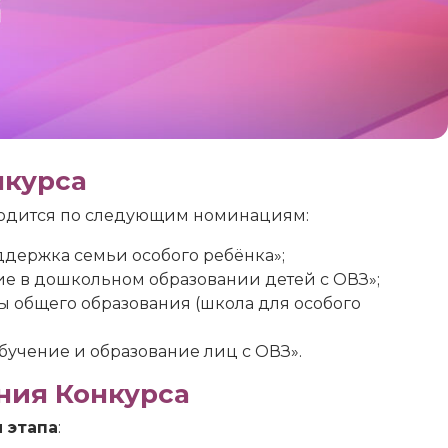
нкурса
водится по следующим номинациям:
держка семьи особого ребёнка»;
е в дошкольном образовании детей с ОВЗ»;
 общего образования (школа для особого
учение и образование лиц с ОВЗ».
ния Конкурса
 этапа
: