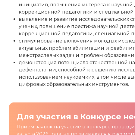
инициатив, повышения интереса к научной 
коррекционной педагогики и специальной 
выявление и развитие исследовательских с
ученых, повышение престижа научной деяте
коррекционной педагогики, специальной п
стимулирование включения молодых иссле
актуальных проблем абилитации и реабилита
межотраслевых задач и проблем образовани
демонстрация потенциала отечественной н
дефектологии, способной к решению исслед
использованием наукоёмких, в том числе вы
цифровых образовательных инструментов.
Для участия в Конкурсе не
Прием заявок на участие в конкурсе проводит
августа 2026 года, не принимаются к рассмот