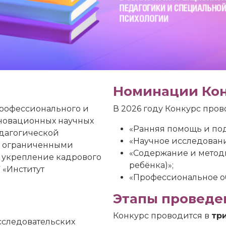
Номинации Ко
профессионального и
В 2026 году Конкурс про
нновационных научных
«Ранняя помощь и под
едагогической
«Научное исследовани
с ограниченными
«Содержание и методы
а укрепление кадрового
ребёнка)»;
 «Институт
«Профессиональное об
Этапы проведе
Конкурс проводится в
три
сследовательских