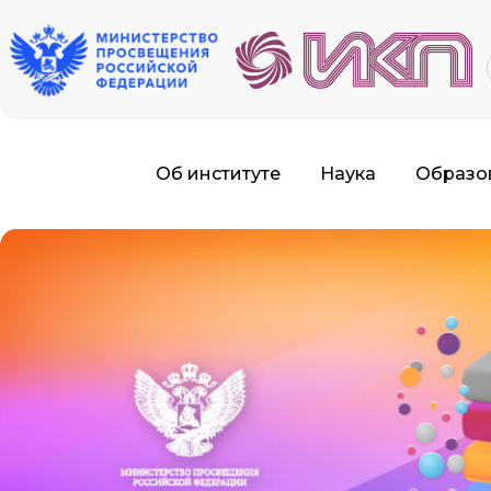
f
Об институте
Наука
Образо