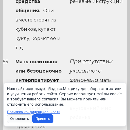
средства
речевые инструкции
общения.
Они
вместе строят из
кубиков, купают
куклу, кормят ее и
т. д.
При отсутствии
55
Мать позитивно
указанного
или безоценочно
феномена
интерпретирует
мать
Наш сайт использует Яндекс.Метрику для сбора статистики
внутренний мир
негативно
и улучшения работы сайта. Сервис использует файлы cookie
ребенка.
Мать
интерпретирует
и требует вашего согласия. Вы можете принять или
отклонить его использование.
комментирует
внутренний мир
Политика конфиденциальности
действия и
ребенка
Отклонить
Принять
Настройки cookie
проявления