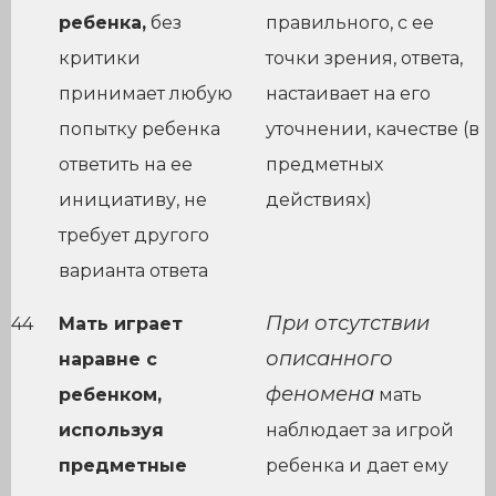
ребенка,
без
правильного, с ее
критики
точки зрения, ответа,
принимает любую
настаивает на его
попытку ребенка
уточнении, качестве (в
ответить на ее
предметных
инициативу, не
действиях)
требует другого
варианта ответа
При отсутствии
44
Мать играет
описанного
наравне с
феномена
ребенком,
мать
используя
наблюдает за игрой
предметные
ребенка и дает ему