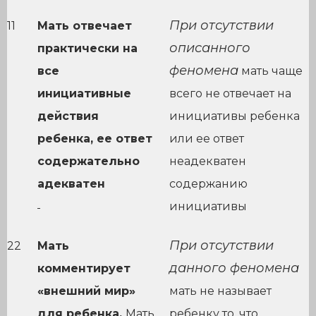
При отсутствии
11
Мать отвечает
описанного
практически на
феномена
все
мать чаще
инициативные
всего не отвечает на
действия
инициативы ребенка
ребенка, ее ответ
или ее ответ
содержательно
неадекватен
адекватен
содержанию
инициативы
При отсутствии
22
Мать
данного феномена
комментирует
«внешний мир»
мать не называет
для ребенка.
Мать
ребенку то, что