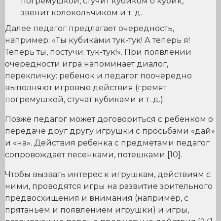
погремушкой, стучит кубиком о кубик,
звенит колокольчиком и т. д.
Далее педагог предлагает очередность,
например: «Ты кубиками тук-тук! А теперь я!
Теперь ты, постучи: тук-тук!». При появлении
очередности игра напоминает диалог,
перекличку: ребенок и педагог поочередно
выполняют игровые действия (гремят
погремушкой, стучат кубиками и т. д.).
Позже педагог может договориться с ребенком о
передаче друг другу игрушки с просьбами «дай»
и «на». Действия ребенка с предметами педагог
сопровождает песенками, потешками [10].
Чтобы вызвать интерес к игрушкам, действиям с
ними, проводятся игры на развитие зрительного
предвосхищения и внимания (например, с
прятаньем и появлением игрушки) и игры,