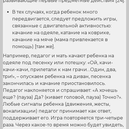
развивающие первые предметные действия [24].
В тех случаях, когда ребенок много
передвигается, следует предложить игры,
связанные с двигательной активностью:
качание на одеяле, катание на коврике,
качание на мяче (мама привлекается в
помощь) [там же].
Например, педагог и мать качают ребенка на
одеяле под песенку или потешку: «Ой, качи-
качи-качи, прилетали к нам грачи…Один, два,
три!», – опускаем ребенка на диван, песенка
закончилась и качание приостановилось.
Педагог наклоняется и спрашивает: «А хочешь
еще? (пауза) Да? (кивает головой, пауза) Точно?».
Любые сигналы ребенка (движения, жесты,
вокализации) педагог принимает как ответ,
поддерживает его. Игра повторяется три-четыре
раза. Через какое-то время можно будет увидеть,