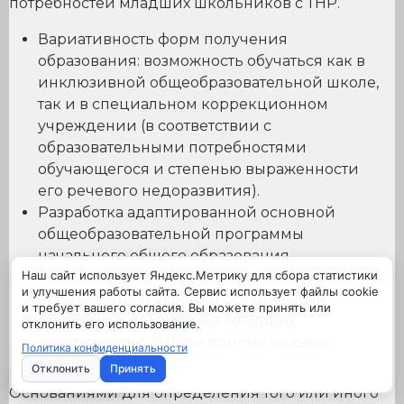
потребностей младших школьников с ТНР.
Вариативность форм получения
образования: возможность обучаться как в
инклюзивной общеобразовательной школе,
так и в специальном коррекционном
учреждении (в соответствии с
образовательными потребностями
обучающегося и степенью выраженности
его речевого недоразвития).
Разработка адаптированной основной
общеобразовательной программы
начального общего образования,
Наш сайт использует Яндекс.Метрику для сбора статистики
определяющей содержание школьного
и улучшения работы сайта. Сервис использует файлы cookie
образования и условий организации
и требует вашего согласия. Вы можете принять или
обучения и воспитания младших
отклонить его использование.
школьников с ТНР по одному из двух
Политика конфиденциальности
вариантов: 5.1 и 5.2.
Отклонить
Принять
Настройки cookie
Основаниями для определения того или иного