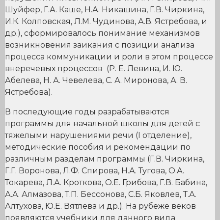
Шуйфер, Г.А. Каше, Н.А. Никашина, Г.В. Чиркина,
И.К. Колповская, Л.М. Чудинова, А.В. Ястребова, и
др.), сформировалось понимание механизмов
возникновения заикания с позиции анализа
процесса коммуникации и роли в этом процессе
внеречевых процессов (Р. Е. Левина, И. Ю.
Абелева, Н. А. Чевелева, С. А. Миронова, А. В.
Ястребова).
В последующие годы разрабатываются
программы для начальной школы для детей с
тяжелыми нарушениями речи (I отделение),
методические пособия и рекомендации по
различным разделам программы (Г.В. Чиркина,
Г.Г. Воронова, Л.Ф. Спирова, Н.А. Тугова, О.А.
Токарева, Л.А. Кроткова, О.Е. Грибова, Г.В. Бабина,
А.А. Алмазова, Т.П. Бессонова, С.Б. Яковлев, Т.А.
Алтухова, Ю.Е. Вятлева и др.). На рубеже веков
появляются учебники для данного вида