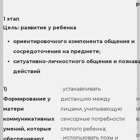
р
1 этап
Цель: развитие у ребенка
ориентировочного компонента общения и
сосредоточения на предмете;
ситуативно-личностного общения и познав
действий
1)
· устанавливать
·
Формирование у
дистанцию между
п
матери
лицами, учитывающую
о
коммуникативных
сенсорные потребности
в
·
умений, которые
слепого ребенка;
о
· использовать позы и
обеспечивают