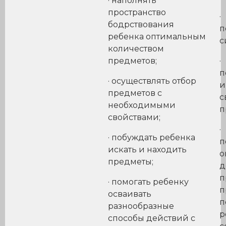
· наполнять
пространство
·
бодрствования
п
ребенка оптимальным
с
количеством
предметов;
·
п
· осуществлять отбор
и
предметов с
с
необходимыми
п
свойствами;
· побуждать ребенка
п
искать и находить
о
предметы;
д
п
· помогать ребенку
п
осваивать
п
разнообразные
р
способы действий с