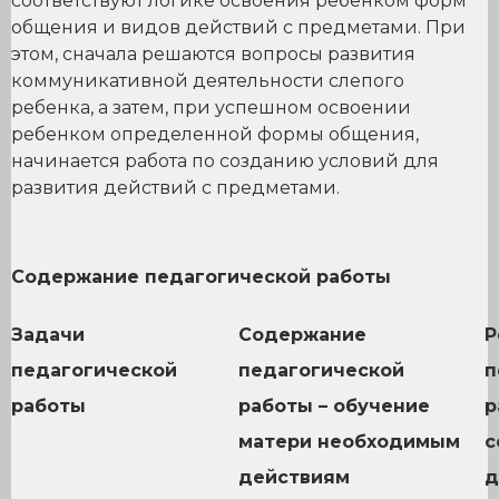
соответствуют логике освоения ребенком форм
общения и видов действий с предметами. При
этом, сначала решаются вопросы развития
коммуникативной деятельности слепого
ребенка, а затем, при успешном освоении
ребенком определенной формы общения,
начинается работа по созданию условий для
развития действий с предметами.
Содержание педагогической работы
Задачи
Содержание
Р
педагогической
педагогической
п
работы
работы – обучение
р
матери необходимым
с
действиям
д