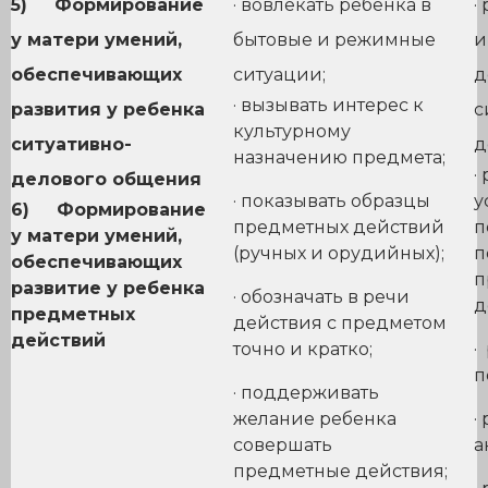
5)
Формирование
· вовлекать ребенка в
·
у матери умений,
бытовые и режимные
и
обеспечивающих
ситуации;
д
· вызывать интерес к
развития у ребенка
с
культурному
ситуативно-
д
назначению предмета;
·
делового общения
· показывать образцы
у
6)
Формирование
предметных действий
п
у матери умений,
(ручных и орудийных);
п
обеспечивающих
п
развитие у ребенка
· обозначать в речи
д
предметных
действия с предметом
действий
точно и кратко;
·
п
· поддерживать
желание ребенка
·
совершать
а
предметные действия;