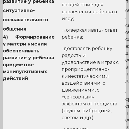
развитие у ребенка
п
воздействие для
ситуативно-
о
вовлечения ребенка в
игру;
·
познавательного
с
общения
· «отзеркаливать» ответ
о
4)
Формирование
ребенка;
с
у матери умения
в
· доставлять ребенку
обеспечивать
д
радость и
развитие у ребенка
о
удовольствие в играх с
предметно-
в
проприоцептивно-
манипулятивных
п
кинестетическими
действий
д
воздействиями, с
движениями, с
·
«сенсорным»
с
эффектом от предмета
с
(звуком, вибрацией,
п
светом и др.);
о
в