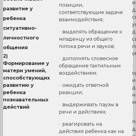
и
позиции,
развитие у
д
соответствующие задаче
с
ребенка
взаимодействия;
у
ситуативно-
· выделять обращение к
д
личностного
младенцу из общего
с
потока речи и звуков;
л
общения
о
2)
· дополнять словесное
Формирование у
обращение тактильным
·
матери умений,
воздействием;
о
способствующих
и
развитию у
· ожидать ответной
д
ребенка
реакции;
н
познавательных
м
· выдерживать паузы в
действий
речи и действиях;
·
п
· реагировать на
д
действия ребенка как на