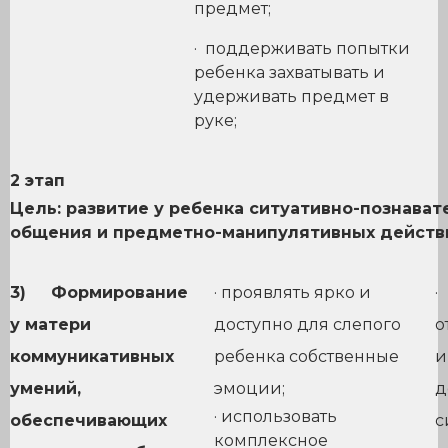
предмет;
· поддерживать попытки
ребенка захватывать и
удерживать предмет в
руке;
2 этап
Цель: развитие у ребенка ситуативно-познават
общения и предметно-манипулятивных действ
3)
Формирование
· проявлять ярко и
·
у матери
доступно для слепого
о
коммуникативных
ребенка собственные
и
умений,
эмоции;
д
· использовать
обеспечивающих
с
комплексное