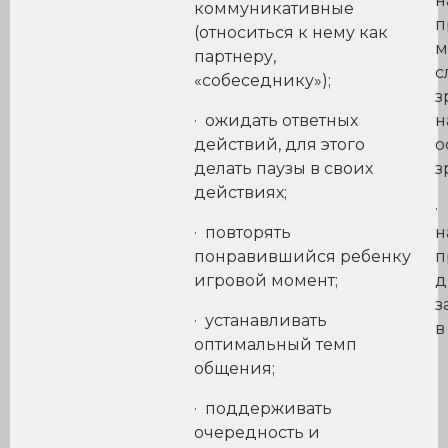
н
коммуникативные
п
(относиться к нему как
м
партнеру,
с
«собеседнику»);
з
· ожидать ответных
н
действий, для этого
о
делать паузы в своих
з
действиях;
·
· повторять
н
понравившийся ребенку
п
игровой момент;
д
з
· устанавливать
в
оптимальный темп
общения;
· поддерживать
очередность и