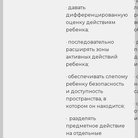
·
· давать
л
дифференцированную
р
оценку действиям
в
ребенка;
о
· последовательно
·
расширять зоны
п
активных действий
д
ребенка;
и
· обеспечивать слепому
·
ребенку безопасность
н
и доступность
с
пространства, в
·
котором он находится;
о
· разделять
и
предметное действие
на отдельные