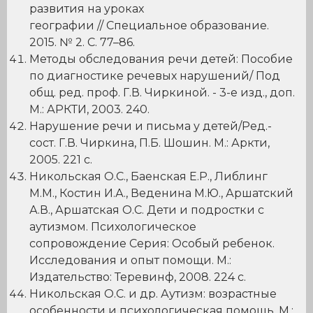
развития на уроках
географии // Специальное образование.
2015. № 2. С. 77–86.
Методы обследования речи детей: Пособие
по диагностике речевых нарушений/ Под
общ. ред. проф. Г.В. Чиркиной. - 3-е изд., доп.
М.: АРКТИ, 2003. 240.
Нарушение речи и письма у детей/Ред.-
сост. Г.В. Чиркина, П.Б. Шошин. М.: Аркти,
2005. 221 с.
Никольская О.С., Баенская Е.Р., Либлинг
М.М., Костин И.А., Веденина М.Ю., Аршатский
А.В., Аршатская О.С. Дети и подростки с
аутизмом. Психологическое
сопровождение Серия: Особый ребенок.
Исследования и опыт помощи. М.:
Издательство: Теревинф, 2008. 224 с.
Никольская О.С. и др. Аутизм: возрастные
особенности и психологическая помощь. М.: