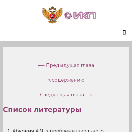
Sk
to
co
⟵ Предыдущая глава
К содержанию
Следующая глава ⟶
Список литературы
Абкович А.Я. К проблеме школьного