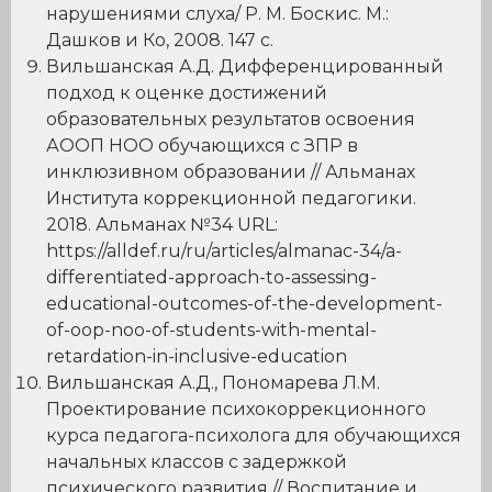
нарушениями слуха/ Р. М. Боскис. М.:
Дашков и Ко, 2008. 147 с.
Вильшанская А.Д. Дифференцированный
подход к оценке достижений
образовательных результатов освоения
АООП НОО обучающихся с ЗПР в
инклюзивном образовании // Альманах
Института коррекционной педагогики.
2018. Альманах №34 URL:
https://alldef.ru/ru/articles/almanac-34/a-
differentiated-approach-to-assessing-
educational-outcomes-of-the-development-
of-oop-noo-of-students-with-mental-
retardation-in-inclusive-education
Вильшанская А.Д., Пономарева Л.М.
Проектирование психокоррекционного
курса педагога-психолога для обучающихся
начальных классов с задержкой
психического развития // Воспитание и