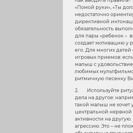
Как вводить правила?
«Помой руки», «Ты долж
недостаточно ориентир
директивной интонации
обязательность выполн
для пары «ребенок – 
создает мотивацию у 
его. Для многих дете
игровых приемов: если
малыш с удовольствие
любимых мультфильмов
ритмичную песенку Вин
2. Используйте ритуал
дела на другое: наприм
такой малыш не хочет 
центральной нервной 
активности на другую.
агрессию. Это – не пл