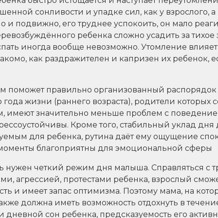
бенка быстро истощается и наступает переутомлени
шенной сонливости и упадке сил, как у взрослого, а
о и подвижно, его труднее успокоить, он мало реаг
еревозбуждённого ребенка сложно усадить за тихое з
спать иногда вообще невозможно. Утомление влияет
акомо, как раздражителен и капризен их ребенок, е
ем поможет правильно организованный распорядок 
го года жизни (раннего возраста), родители которых
, имеют значительно меньше проблем с поведение
рессоустойчивы. Кроме того, стабильный уклад дня
уемым для ребенка, рутина даёт ему ощущение спо
и моменты благоприятны для эмоциональной сферы
ь нужен четкий режим дня малыша. Справляться с т
ми, агрессией, протестами ребенка, взрослый сможе
ость и имеет запас оптимизма. Поэтому мама, на кото
 также должна иметь возможность отдохнуть в течени
 дневной сон ребенка, предсказуемость его актив