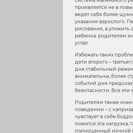
система маленького ре
проявляется не в повы
ведёт себя более шумн
указания взрослого. П
рисование, а уложить 
ребенка: родителям зн
устал.
Избежать таких пробл
дети второго – третье
дня стабильный режим
внимательны, более ст
событий дня предсказ
безопасности. Все эт
Родителям также очен
поведении – с каприза
чувствует в себе бодр
ложится эта нагрузка,
полноценный ночной и