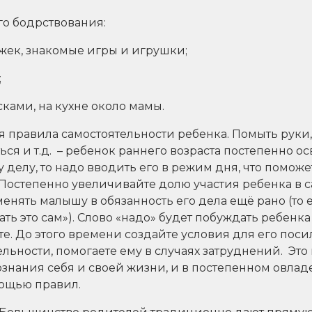
го бодрствования:
жек, знакомые игры и игрушки;
;
сками, на кухне около мамы.
я правила самостоятельности ребенка. Помыть руки,
ться и т.д. – ребенок раннего возраста постепенно о
у делу, то надо вводить его в режим дня, что помож
Постепенно увеличивайте долю участия ребенка в 
менять малышу в обязанность его дела ещё рано (то е
ть это сам»). Слово «надо» будет побуждать ребенка
. До этого времени создайте условия для его поси
льности, помогаете ему в случаях затруднений. Это 
сознания себя и своей жизни, и в постепенном овл
мощью правил.