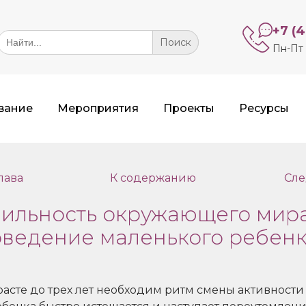
+7 (
Search
or:
Пн-Пт 
вание
Мероприятия
Проекты
Ресурсы
лава
К содержанию
Сле
абильность окружающего мир
оведение маленького ребен
асте до трех лет необходим ритм смены активности 