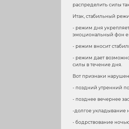
распределить силы так,
Итак, стабильный реж
- режим дня укрепляе
эмоциональный фон ег
- режим вносит стабил
- режим дает возможно
силы в течение дня.
Вот признаки нарушен
- поздний утренний по
- позднее вечернее зас
-долгое укладывание н
- бодрствование ночью