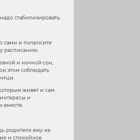
 надо стабилизировать.
о сами и попросите
му расписанию.
евной и ночной сон,
ри этом соблюдать
ницы.
которым живет и сам
 интересы и
х вместе.
ощь родителя ему не
ние и спокойное