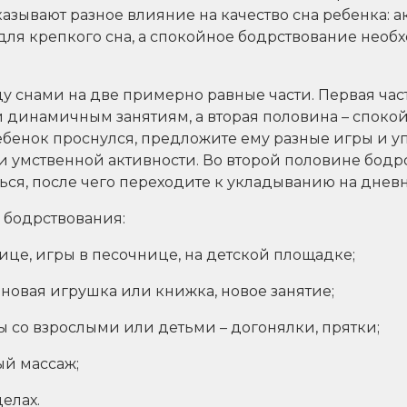
азывают разное влияние на качество сна ребенка: а
для крепкого сна, а спокойное бодрствование необ
у снами на две примерно равные части. Первая час
 динамичным занятиям, а вторая половина – спок
ребенок проснулся, предложите ему разные игры и 
и умственной активности. Во второй половине бод
ься, после чего переходите к укладыванию на днев
 бодрствования:
лице, игры в песочнице, на детской площадке;
– новая игрушка или книжка, новое занятие;
 со взрослыми или детьми – догонялки, прятки;
ый массаж;
елах.