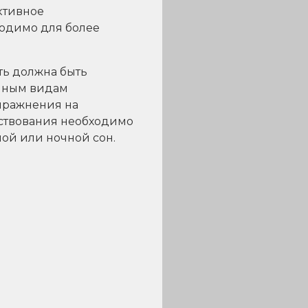
ктивное
ходимо для более
ть должна быть
ойным видам
упражнения на
рствования необходимо
ной или ночной сон.