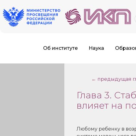
f
Об институте
Наука
Образо
← предыдущая г
Глава 3. Ст
влияет на п
Любому ребенку в возр