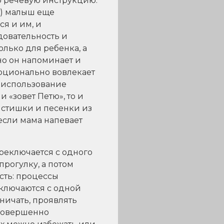
 речевую инструкцию:
ет) малыш еще
ся и им, и
довательность и
олько для ребенка, а
но он напоминает и
моционально вовлекает
м использование
 «зовет Петю», то и
 стишки и песенки из
если мама напевает
ереключается с одного
прогулку, а потом
сть: процессы
ключаются с одной
ничать, проявлять
 совершенно