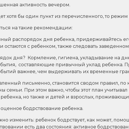
ышенная активность вечером.
т хотя бы один пункт из перечисленного, то режим
ться на такие рекомендации:
ный распорядок дня ребенка, придерживайтесь ег
и остаются с ребенком, также следовать заведенно
рядок дня? Кормление, гигиена, укладывание на дн
события, составляющие привычный уклад ребенка. П
обытий важнее, чем выдерживать их временные гра
вленный письменно, становится сводом правил, по 
ны семьи. При этом важно, чтобы этот план учитывал
 ребенка, но также и детей и взрослых, проживающи
оценное бодрствование ребенка.
можно изменить: ребенок бодрствует, как может, пом
твовании есть два состояния: активное бодрствова