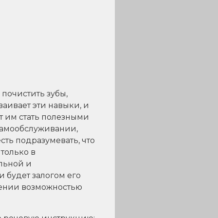
 почистить зубы,
сваивает эти навыки, и
ет им стать полезными
самообслуживании,
сть подразумевать, что
 только в
льной и
и будет залогом его
адении возможностью