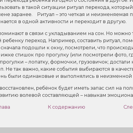
 перехода ребенка из одного состояния в другое. 
ьзовать в такой ситуации ритуал перехода, которы
ене заранее. Ритуал – это четкая и неизменяемая 
нается в одной активности и переходит в другую.
оминают в связи с укладыванием на сон. Но можно 
 ребенку переход. Например, составить ритуал, п
: сначала подошли к окну, посмотрели, что происход
нижке стишок про прогулку (или посмотрели фото, гд
прогулки – лопатку, формочки, грузовичок; достали
п. Не так важно, какие события выбираются в качест
день были одинаковые и выполнялись в неизменной
 восстановлен, ребёнок будет иметь запас сил на по
азвитию волевой составляющей – навыкам эмоциона
лава
К содержанию
Сле