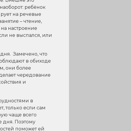
е. Внешне это
 наоборот: ребёнок
ирует на речевые
анятие – чтение,
 на настроение
сли не выспался, или
дня. Замечено, что
 соблюдают в обиходе
м, они более
 делает чередование
койствия и
рудностями в
т, только если сам
рую чаще всего
е дня. Поэтому
ностей поможет ей