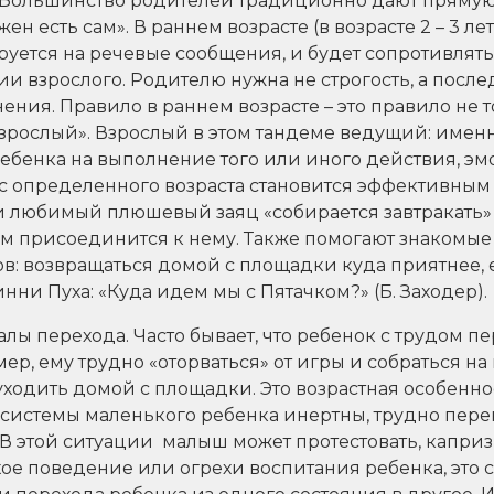
 Большинство родителей традиционно дают прямую
ен есть сам». В раннем возрасте (в возрасте 2 – 3 л
уется на речевые сообщения, и будет сопротивлять
 взрослого. Родителю нужна не строгость, а после
ения. Правило в раннем возрасте – это правило не т
взрослый». Взрослый в этом тандеме ведущий: имен
ребенка на выполнение того или иного действия, э
й с определенного возраста становится эффективны
 любимый плюшевый заяц «собирается завтракать» и
м присоединится к нему. Также помогают знакомые
: возвращаться домой с площадки куда приятнее, 
ни Пуха: «Куда идем мы с Пятачком?» (Б. Заходер).
ы перехода. Часто бывает, что ребенок с трудом п
ер, ему трудно «оторваться» от игры и собраться на 
уходить домой с площадки. Это возрастная особенно
системы маленького ребенка инертны, трудно пере
 В этой ситуации малыш может протестовать, каприз
охое поведение или огрехи воспитания ребенка, это