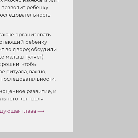
Их можно избежать или
й позволит ребенку
последовательность
также организовать
омогающий ребенку
ит во дворе; обсудили
е малыш гуляет);
 крошки, чтобы
ве ритуала, важно,
 последовательности.
лноценное развитие, и
льного контроля.
дующая глава ⟶