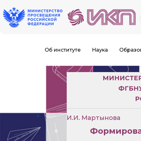
f
Об институте
Наука
Образо
МИНИСТЕР
ФГБН
Р
И.И. Мартынова
Формирова