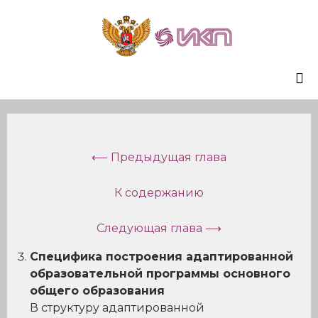
Sk
to
co
⟵ Предыдущая глава
К содержанию
Следующая глава ⟶
Специфика построения адаптированной
образовательной программы основного
общего образования
В структуру адаптированной