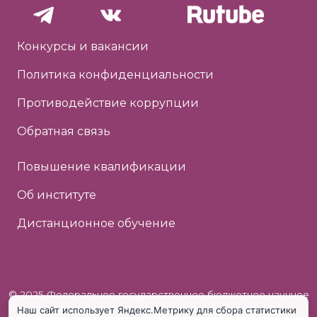
Конкурсы и вакансии
Политика конфиденциальности
Противодействие коррупции
Обратная связь
Повышение квалификации
Об институте
Дистанционное обучение
© 2025 Федеральное государственное бюджетное научное
Наш сайт использует Яндекс.Метрику для сбора статистики
учреждение «Институт коррекционной педагогики»