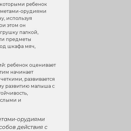
с которыми ребенок
редметами-орудиями
чу, используя
При этом он
игрушку палкой,
эти предметы
од шкафа мяч,
й: ребенок оценивает
этим начинает
 четкими, развивается
му развитию малыша с
тойчивость,
ослыми и
метами-орудиями
собов действия с