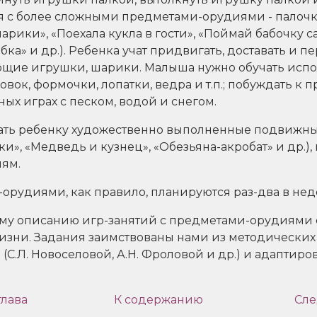
 с более сложными предметами-орудиями - палочко
рики», «Поехала кукла в гости», «Поймай бабочку с
ка» и др.). Ребенка учат придвигать, доставать и п
щие игрушки, шарики. Малыша нужно обучать испо
овок, формочки, лопатки, ведра и т.п.; побуждать 
ных играх с песком, водой и снегом.
ать ребенку художественно выполненные подвижн
и», «Медведь и кузнец», «Обезьяна-акробат» и др.),
иям.
орудиями, как правило, планируются раз-два в нед
му описанию игр-занятий с предметами-орудиями
жизни. Задания заимствованы нами из методически
 (С.Л. Новоселовой, А.Н. Фроловой и др.) и адаптир
лава
К содержанию
Сле