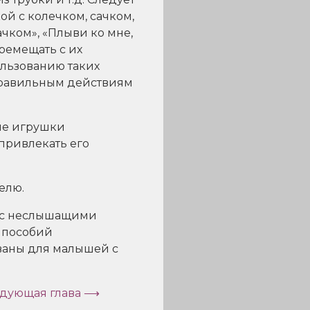
й с колечком, сачком,
ачком», «Плыви ко мне,
еремещать с их
льзованию таких
к правильным действиям
ые игрушки
 привлекать его
елю.
 с неслышащими
х пособий
ованы для малышей с
дующая глава ⟶