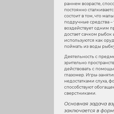
раннем возрасте, спо
постоянно сталкиваетс
состоит в том, что ма
подручные средства – т
воздействует одним п
достает сачком рыбок 
используются как ору
поймать из воды рыбку,
Деятельность с пред
зрительно пространст
действовать с помощь
глазомер. Игры-занят
недостатками слуха, ф
способствуют обогаще
сверстниками.
Основная задача вз
заключается в форм