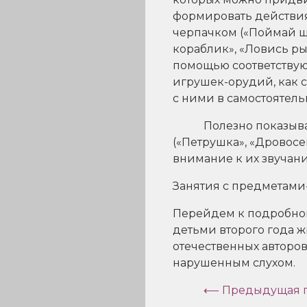
формировать действия
черпачком («Поймай ша
кораблик», «Ловись рыб
помощью соответствую
игрушек-орудий, как с
с ними в самостоятель
Полезно показыв
(«Петрушка», «Дровосек
внимание к их звучан
Занятия с предметами-
Перейдем к подробно
детьми второго года 
отечественных авторов
нарушенным слухом.
⟵ Предыдущая г