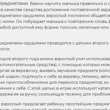
предметами.
Важно научить малыша правильно и 
 в качестве средства достижения поставленной зад
редметами-орудиями, взрослый постоянно общается
с ними. Он побуждает малыша к повторению слова, 
любой доступной ему форме: голосом, лепетным или
предметами-орудиями проводятся с детьми второго 
ости.
одия второго года жизни взрослый учит использова
(вспомогательные средства), с помощью которых мо
ргая за веревочку, вызвать звучание предмета (коло
 шарик; подтянуть к себе за веревку, тележку, авто
ми приспособлениями для переноса предметов, их
ения к себе. С этой целью в играх используют ката
 держа ее за ручку; скользящую тесемку для прибли
ев взрослый предлагает ребенку простейшие предм
уть игрушки палкой, вытолкнуть игрушку палкой из