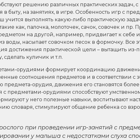
собствуют решению различных практических задач, 
я в быту, на занятиях, в игре. Особенность игр с п
лыш учится выполнять какую-либо практическую зада
акие как, палочка, молоточек, сачок, совочек и пр. 
редметом на другой, например, придвигает к себе 
из воды, насыпает совочком песок в формочку. Все 
дия достижения практической цели – вытащить из-п
 сделать куличик и т.п.
метами-орудиями формирует координацию движени
венные соотношения предметов и в соответствии с 
ю предмета-орудия, движения его становятся более
ия с предметами-орудиями способствуют умственно
ормируют у него полезные навыки, воспитывают нас
нию словаря, стимулируют общение ребенка со взр
рослого при проведении игр-занятий с пред
ировании у малыша с недостатками слуха спо