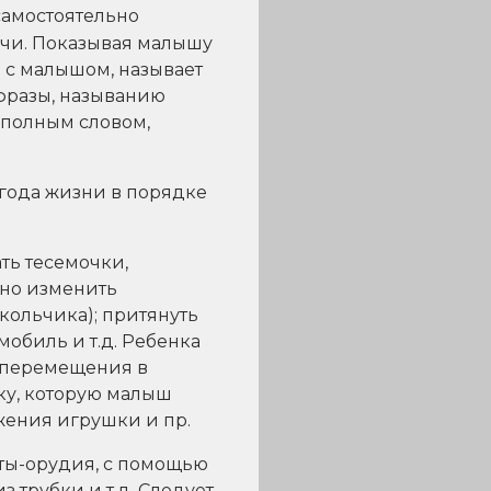
самостоятельно
ачи. Показывая малышу
 с малышом, называет
фразы, называнию
 полным словом,
года жизни в порядке
ть тесемочки,
жно изменить
кольчика); притянуть
мобиль и т.д. Ребенка
 перемещения в
лку, которую малыш
жения игрушки и пр.
еты-орудия, с помощью
 трубки и т.д. Следует