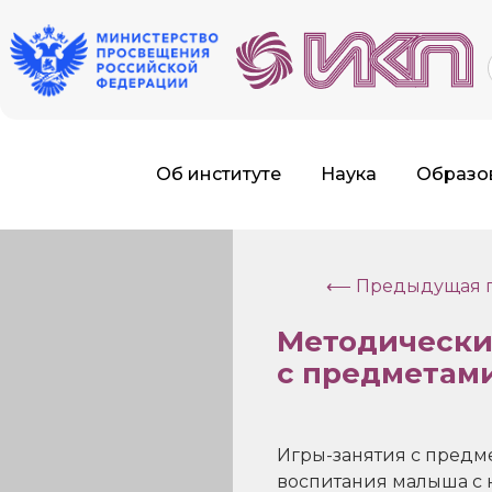
f
Об институте
Наука
Образо
⟵ Предыдущая г
Методически
с предметам
Игры-занятия с предм
воспитания малыша с 