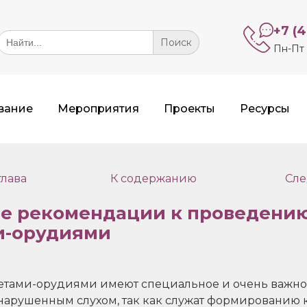
+7 (
Search
or:
Пн-Пт 
вание
Мероприятия
Проекты
Ресурсы
лава
К содержанию
Сле
е рекомендации к проведению
и-орудиями
етами-орудиями имеют специальное и очень важно
нарушенным слухом, так как служат формированию