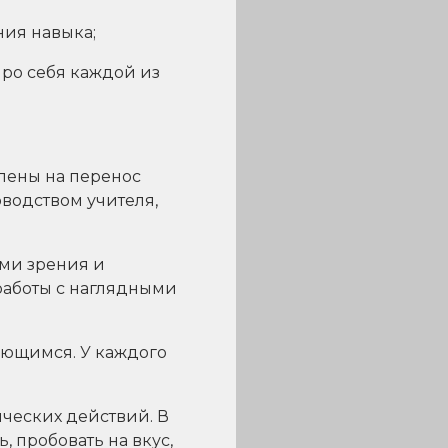
ния навыка;
про себя каждой из
лены на перенос
водством учителя,
ми зрения и
работы с наглядными
ающимся. У каждого
ческих действий. В
, пробовать на вкус,