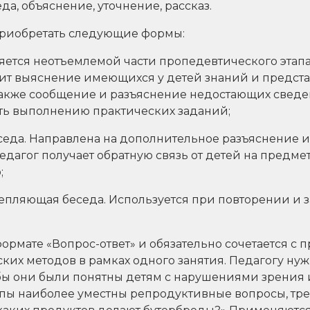
еда, объяснение, уточнение, рассказ.
приобретать следующие формы:
ляется неотъемлемой части пропедевтического этап
одит выяснение имеющихся у детей знаний и предст
 также сообщение и разъяснение недостающих сведе
ь выполнению практических заданий;
еседа. Направлена на дополнительное разъяснение 
едагог получает обратную связь от детей на предм
;
репляющая беседа. Используется при повторении и
ормате «Вопрос-ответ» и обязательно сочетается с
ких методов в рамках одного занятия. Педагогу нуж
бы они были понятны детям с нарушениями зрения и
пы наиболее уместны репродуктивные вопросы, тр