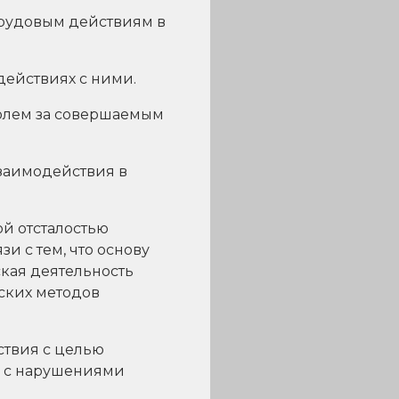
трудовым действиям в
ействиях с ними.
олем за совершаемым
заимодействия в
й отсталостью
и с тем, что основу
кая деятельность
ских методов
твия с целью
й с нарушениями