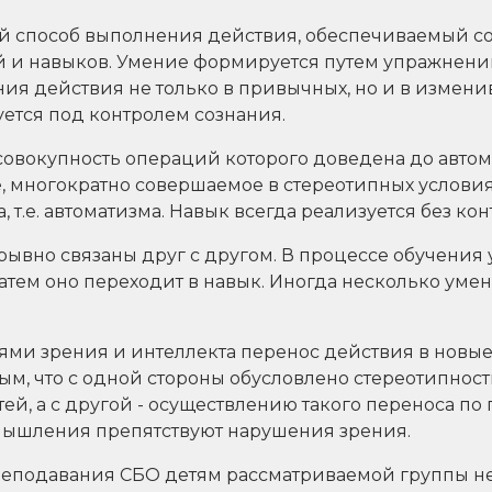
ый способ выполнения действия, обеспечиваемый с
 и навыков. Умение формируется путем упражнений
я действия не только в привычных, но и в изменив
ется под контролем сознания.
 совокупность операций которого доведена до автом
, многократно совершаемое в стереотипных условия
т.е. автоматизма. Навык всегда реализуется без кон
ывно связаны друг с другом. В процессе обучения 
затем оно переходит в навык. Иногда несколько уме
ями зрения и интеллекта перенос действия в новые
ым, что с одной стороны обусловлено стереотипно
тей, а с другой - осуществлению такого переноса п
мышления препятствуют нарушения зрения.
реподавания СБО детям рассматриваемой группы 