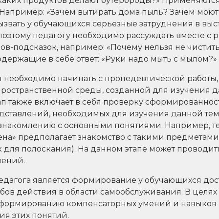
 каких продуктов делают бутерброды?» Применяются
Например: «Зачем вытирать дома пыль? Зачем моют
вызвать у обучающихся серьезные затруднения в вы
поэтому педагогу необходимо рассуждать вместе с 
в-подсказок, например: «Почему нельзя не чистить
держащие в себе ответ: «Руки надо мыть с мылом?»
 необходимо начинать с пропедевтической работы,
ространственной среды, созданной для изучения д
п также включает в себя проверку сформированнос
дставлений, необходимых для изучения данной те
знакомлению с основными понятиями. Например, тем
на» предполагает знакомство с такими предметами, 
ик для полоскания). На данном этапе может проводи
лений.
дагога является формирование у обучающихся дос
бов действия в области самообслуживания. В целях
 формированию компенсаторных умений и навыков
ия этих понятий.