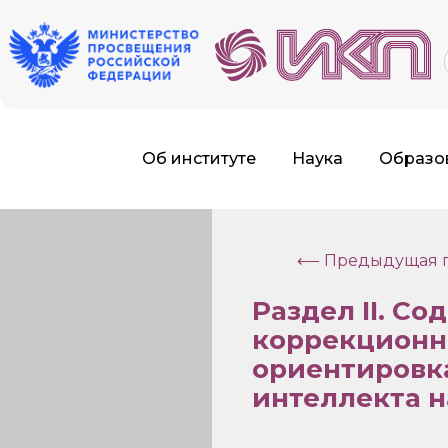
f
Об институте
Наука
Образо
⟵ Предыдущая г
Раздел
II
. Со
коррекционн
ориентировка
интеллекта 