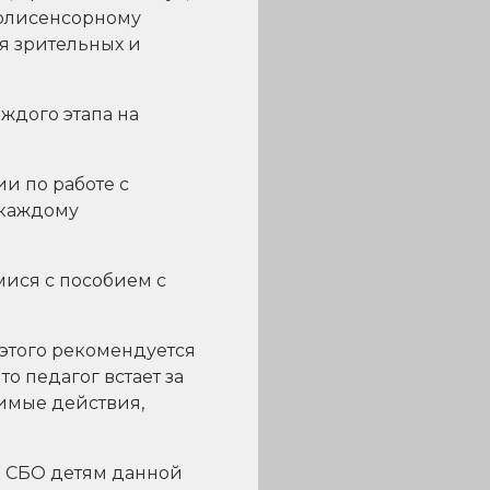
 полисенсорному
я зрительных и
ждого этапа на
и по работе с
 каждому
ися с пособием с
 этого рекомендуется
о педагог встает за
димые действия,
и СБО детям данной