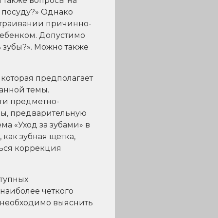
 также вопросы на
 посуду?» Однако
страивании причинно-
ребенком. Допустимо
 зубы?». Можно также
 которая предполагает
анной темы.
ти предметно-
мы, предварительную
а «Уход за зубами» в
как зубная щетка,
ться коррекция
тупных
 наиболее четкого
 необходимо выяснить