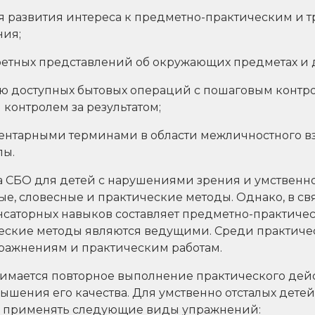
ля развития интереса к предметно-практическим и 
ния;
етных представлений об окружающих предметах и д
ю доступных бытовых операций с пошаговым контр
контролем за результатом;
ментарными терминами в области межличностного в
лы.
 СБО для детей с нарушениями зрения и умственно
е, словесные и практические методы. Однако, в связ
аторных навыков составляет предметно-практичес
еские методы являются ведущими. Среди практиче
пражнениям и практическим работам.
мается повторное выполнение практического дейс
ышения его качества. Для умственно отсталых дете
о применять следующие виды упражнений: