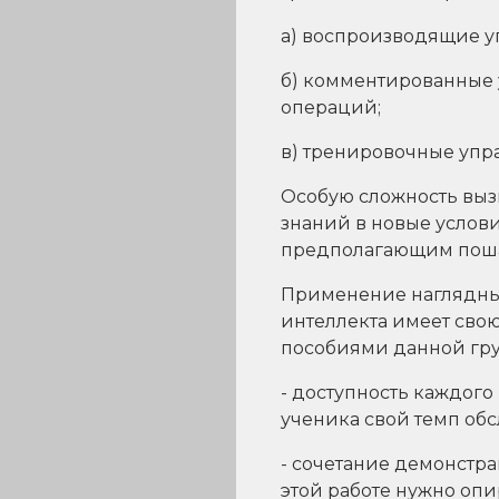
а) воспроизводящие уп
б) комментированные у
операций;
в) тренировочные упр
Особую сложность выз
знаний в новые услови
предполагающим поша
Применение наглядны
интеллекта имеет сво
пособиями данной гру
- доступность каждог
ученика свой темп об
- сочетание демонстр
этой работе нужно опир