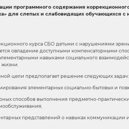
ации программного содержания коррекционного
ка» для слепых и слабовидящих обучающихся с
кционного курса СБО детьми с нарушениями зрени
ется овладение доступными компенсаторными спо
лементарными навыками социального взаимодейст
 жизни.
ной цели предполагает решение следующих задач:
мирования элементарных социально-бытовых и пов
орных способов выполнения предметно-практически
амообслуживания;
нтарных представлений о навыках коммуникации и