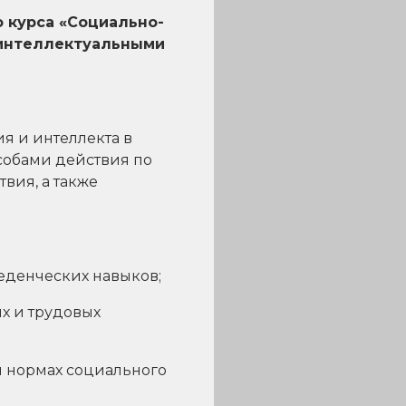
 курса «Социально-
 интеллектуальными
я и интеллекта в
собами действия по
вия, а также
еденческих навыков;
х и трудовых
 нормах социального