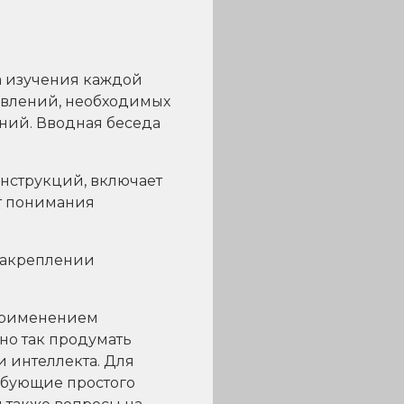
а изучения каждой
авлений, необходимых
ний. Вводная беседа
инструкций, включает
ет понимания
 закреплении
 применением
но так продумать
 интеллекта. Для
ебующие простого