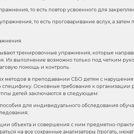
ражнения, то есть повтор усвоенного для закрепле
пражнения, то есть проговаривание вслух, а затем 
ажнения.
ывают тренировочные упражнения, которые направ
я. Их выполнение возможно только под четким руко
говую помощь и контроль.
х методов в преподавании СБО детям с нарушения
ю специфику. Основные требования к организации 
ппы детей заключаются в следующем:
о пособия для индивидуального обследования обуч
следования;
ации объекта и совершения с ним предметно-практи
аться на все сохранные анализаторы (трогать, нюхать