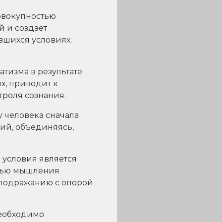
овокупностью
 и создает
шихся услови­ях.
атизма в результате
х, приводит к
троля сознания.
у человека сначала
ний, объединяясь,
 условия является
стью мышления
о подражанию с опорой
необходимо