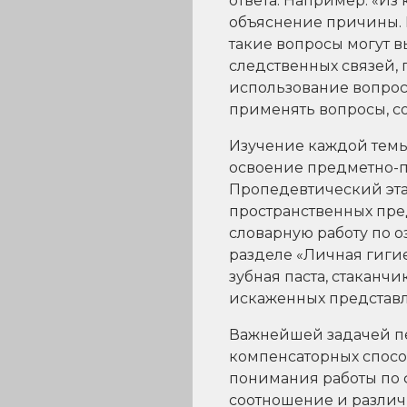
ответа. Например: «Из
объяснение причины. 
такие вопросы могут 
следственных связей, 
использование вопросо
применять вопросы, со
Изучение каждой темы
освоение предметно-п
Пропедевтический эта
пространственных пре
словарную работу по о
разделе «Личная гигие
зубная паста, стаканч
искаженных представ
Важнейшей задачей пе
компенсаторных спосо
понимания работы по
соотношение и различ