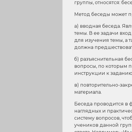
группы, относятся: бес
Метод беседы может 
а) вводная беседа. Яв
темы. В ее задачи вх
для изучения темы, а
должна предшествоват
б) разъяснительная б
вопросы, по которым п
инструкции к заданию
в) повторительно-зак
материала.
Беседа проводится в ф
наглядных и практичес
систему вопросов, что
учеников данной груп