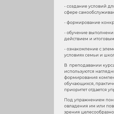
- создание условий д
сфере самообслужива
- формирование конкр
- обучение выполнени
действием и итоговым 
- ознакомление с эле
условиях семьи и шко
В преподавании курса
используются наглядны
формирования компенс
обучающихся, практич
приоритет отдается у
Под упражнением пони
овладения им или пов
зрения целесообразн