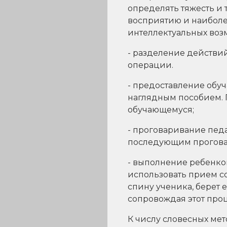
определять тяжесть и т
восприятию и наиболе
интеллектуальных воз
- разделение действий
операции.
- предоставление обу
наглядным пособием. 
обучающемуся;
- проговаривание пед
последующим прогова
- выполнение ребенко
использовать прием со
спину ученика, берет 
сопровождая этот про
К числу словесных ме