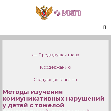
Sk
to
co
⟵ Предыдущая глава
К содержанию
Следующая глава ⟶
Методы изучения
коммуникативных нарушений
у детей с тяжелой