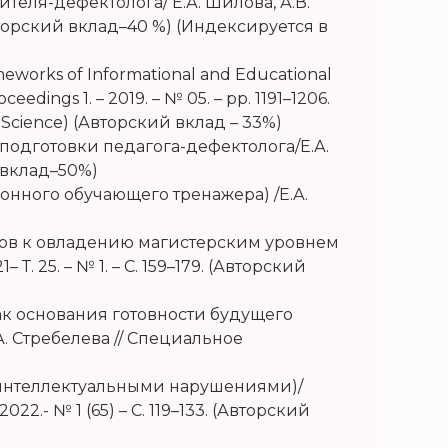
еля-дефектолога/ Е.А. Шилова, А.В.
 (Авторский вклад–40 %) (Индексируется в
meworks of Informational and Educational
roceedings 1. – 2019. – № 05. – pp. 1191–1206.
Science
) (
Авторский вклад
– 33%)
подготовки педагога-дефектолога/Е.А.
й вклад–50%)
онного обучающего тренажера) /Е.А.
огов к овладению магистерским уровнем
Т. 25. – № 1. – С. 159–179. (Авторский
ак основания готовности будущего
А. Стребелева // Специальное
 (интеллектуальными нарушениями)/
2.- № 1 (65) – С. 119–133. (Авторский