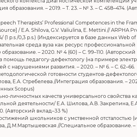
еского контекста диагностической компетенции учит
ия образования. – 2019. – Т. 23. – № 3. – С. 458–474.
Speech Therapists’ Professional Competences in the Fra
source] /
Е
.
А
. Shilova, G.V. Valiulina, E. Mettini // ARPHA P
(1 p.s /0,3 p.s.) (
Индексируется в базе данных
Web of 
ательная среда вуза как ресурс профессиональной 
бразование. – 2020. № 4 (60) – С. 99–110. (Авторски
в помощь педагогу-дефектологу (на примере электр
 с нарушениями развития. – 2020. – № 6. – С. 62–66.
-методологической готовности студентов-дефектол
ва, Е.А. Стребелева //Интеграция образования. – 2021– 
анных Scopus)
ьно-личностных качеств универсального свойства к
ной деятельности/ Е.А. Шилова, А.В. Закрепина, Е.
170. (Авторский вклад–33 %)
 достижений школьников с умственной отсталостью
а, Д.М.Мартышевская //Специальное образование. – 202