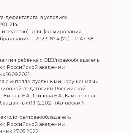
а-дефектолога в условиях
201–214.
е искусство)" для формирования
ование. – 2023. № 4 (72) – С. 47–58.
вития ребёнка с ОВЗ/правообладатель
ики Российской академии
х 16.09.2021.
ся с интеллектуальными нарушениями
кционной педагогики Российской
, Кинаш Е.А., Шилова Е.А., Камелькова
 баз данных 09.12.2021. (Авторский
ектологов/правообладатель
ики Российской академии
нных 27.05.2022.