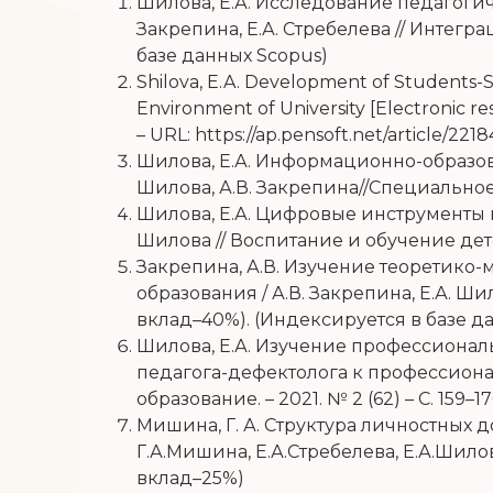
Шилова, Е.А. Исследование педагогич
Закрепина, Е.А. Стребелева // Интеграц
базе данных Scopus)
Shilova, E.A. Development of Students-
Environment of University [Electronic re
– URL: https://ap.pensoft.net/article/22184/ 
Шилова, Е.А. Информационно-образов
Шилова, А.В. Закрепина//Специальное о
Шилова, Е.А. Цифровые инструменты 
Шилова // Воспитание и обучение детей
Закрепина, А.В. Изучение теоретико
образования / А.В. Закрепина, Е.А. Шило
вклад–40%). (Индексируется в базе д
Шилова, Е.А. Изучение профессионал
педагога-дефектолога к профессиональ
образование. – 2021. № 2 (62) – С. 159–
Мишина, Г. А. Структура личностных
Г.А.Мишина, Е.А.Стребелева, Е.А.Шилов
вклад–25%)