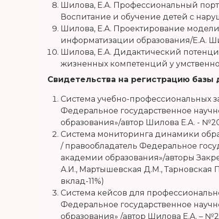
Шилова, Е.А. Профессиональный портр
Воспитание и обучение детей с нарушен
Шилова, Е.А. Проектирование модели
информатизации образования/Е.А. Шилов
Шилова, Е.А. Дидактический потенци
жизненных компетенций у умственно от
Свидетельства на регистрацию базы 
Система учебно-профессиональных з
Федеральное государственное научн
образования»/автор Шилова Е.А. - №2021
Система мониторинга динамики обр
/ правообладатель Федеральное гос
академии образования»/авторы Закрепин
А.И., Мартышевская Д.М., Тарновская П.
вклад-11%)
Система кейсов для профессиональн
Федеральное государственное научн
образования» /автор Шилова Е.А. – №20