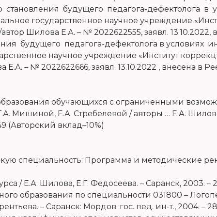
го становления будущего педагога-дефектолога в
альное государственное научное учреждение «Инс
тор Шилова Е.А. – № 2022622555, заявл. 13.10.2022, 
ния будущего педагога-дефектолога в условиях и
арственное научное учреждение «Институт коррек
.А. – № 2022622666, заявл. 13.10.2022 , внесена в Ре
бразования обучающихся с ограниченными возможн
 Г.А. Мишиной, Е.А. Стребелевой / авторы … Е.А. Шило
849 (Авторский вклад–10%)
кую специальность: Программа и методические реко
а / Е.А. Шилова, Е.Г. Федосеева. – Саранск, 2003. – 
ного образования по специальности 031800 – Лого
нтьева. – Саранск: Мордов. гос. пед. ин-т., 2004. – 2