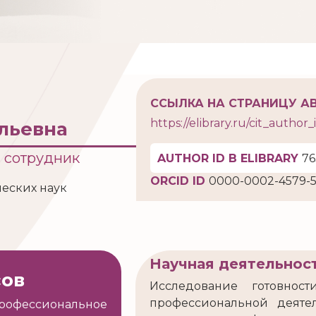
ССЫЛКА НА СТРАНИЦУ АВ
https://elibrary.ru/cit_autho
льевна
 сотрудник
AUTHOR ID В ELIBRARY
76
ORCID ID
0000-0002-4579-5
еских наук
Научная деятельнос
сов
Исследование готовност
профессиональной деяте
рофессиональное