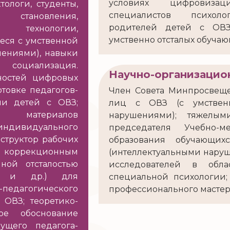
условиях цифровизац
ологи, студенты,
специалистов психолог
 становления,
родителей детей с ОВ
е технологии,
умственно отсталых обуча
еся с умственной
шениями), навыки
социализация.
Научно-организацио
ностей цифровых
товке педагогов-
Член Совета Минпросвеще
ии детей с ОВЗ;
лиц с ОВЗ (с умственн
их материалов
нарушениями); тяжелым
дивидуального
председателя Учебно-м
структор рабочих
образования обучающих
 коррекционным
(интеллектуальными нару
ной отсталостью
исследователей в обл
и) и др.) для
специальной психологии;
едагогического
профессионального мастер
ОВЗ; теоретико-
кое обоснование
ущего педагога-