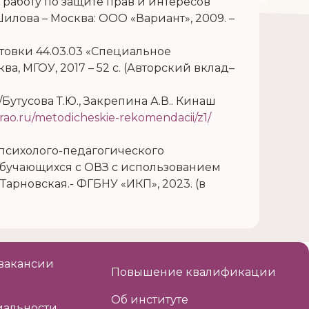
работу по защите прав и интересов
Шилова – Москва: ООО «Вариант», 2009. –
товки 44.03.03 «Специальное
а, МГОУ, 2017 – 52 с. (Авторский вклад–
тусова Т.Ю., Закрепина А.В.. Кинаш
p-rao.ru/metodicheskie-rekomendacii/z1/
психолого-педагогического
обучающихся с ОВЗ с использованием
Тарновская.- ФГБНУ «ИКП», 2023. (в
вакансии
Повышение квалификации
Об институте
альности