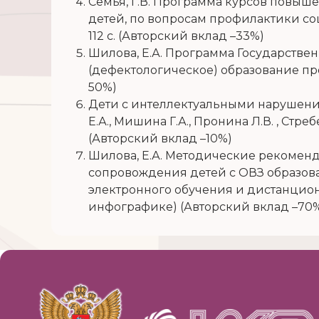
Семья, Г.В. Программа курсов повыш
детей, по вопросам профилактики социа
112 с. (Авторский вклад –33%)
Шилова, Е.А. Программа Государстве
(дефектологическое) образование проф
50%)
Дети с интеллектуальными нарушения
Е.А., Мишина Г.А., Пронина Л.В. , Стреб
(Авторский вклад –10%)
Шилова, Е.А. Методические рекомен
сопровождения детей с ОВЗ образов
электронного обучения и дистанционны
инфографике) (Авторский вклад –70