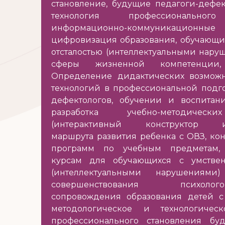
становление, будущие педагоги-дефект
технология профессионального
информационно-коммуникационны
цифровизация образования, обучающи
отсталостью (интеллектуальными нару
сферы жизненной компетенции, 
Определение дидактических возмож
технологий в профессиональной подго
дефектологов, обучении и воспитан
разработка учебно-методическ
(интерактивный конструктор ин
маршрута развития ребенка с ОВЗ, кон
программ по учебным предметам,
курсам для обучающихся с умствен
(интеллектуальными нарушениям
совершенствования психолого-п
сопровождения образования детей с 
методологическое и технологичес
профессионального становления буд