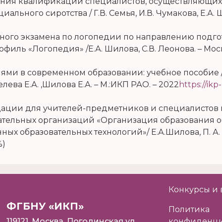
ения квалификации специалистов, осуществляющих 
льного сиротства / Г.В. Семья, И.В. Чумакова, Е.А. 
нного экзамена по логопедии по направлению подго
иль «Логопедия» /Е.А. Шилова, С.В. Леонова. – Москв
ми в современном образовании: учебное пособие /Бу
елева Е.А. ,Шилова Е.А. – М.:ИКП РАО. – 2022
https://ik
дации для учителей-предметников и специалистов 
ательных организаций «Организация образования 
х образовательных технологий»/ Е.А.Шилова, П. А. 
%)
Конкурсы и 
ФГБНУ «ИКП»
Политика
119121, Москва, Погодинская ул.,
конфиденци