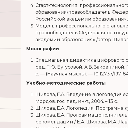
Старт-технология профессионально
образования/правообладатель Федер
Российской академии образования» /ав
Модель профессионального становле
правообладатель Федеральное госуд
академии образования» /автор Шилова Е
Монографии
Специальная дидактика цифрового о
ред. Т.Ю. Бутусовой, А.В. Закрепиной,
с. — (Научная мысль). — 10.12737/1971
Учебно-методические работы
Шилова, Е.А. Введение в логопедичес
Мордов. гос. пед. ин-т., 2004. – 13 с.
Шилова, Е.А. Логопедия: Программа курс
Шилова, Е.А. Программа дополнитель
рекомендации / Е.А. Шилова, М.А. Лавре