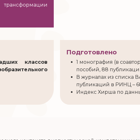
 трансформации
Подготовлено
адших классов
1 монография (в соавто
зобразительного
пособий, 88 публикаци
В журналах из списка В
публикаций в РИНЦ – 6
Индекс Хирша по данн