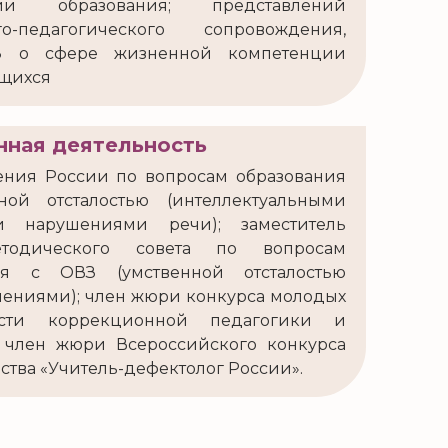
ии образования; представлений
о-педагогического сопровождения,
З о сфере жизненной компетенции
ющихся
нная деятельность
ния России по вопросам образования
ой отсталостью (интеллектуальными
и нарушениями речи); заместитель
етодического совета по вопросам
ся с ОВЗ (умственной отсталостью
шениями); член жюри конкурса молодых
асти коррекционной педагогики и
 член жюри Всероссийского конкурса
ства «Учитель-дефектолог России».