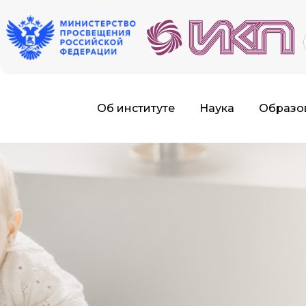
f
Об институте
Наука
Образо