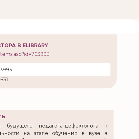
ТОРА В ELIBRARY
r_items.asp?id=763993
3993
631
ть
и будущего педагога-дефектолога к
льности на этапе обучения в вузе в