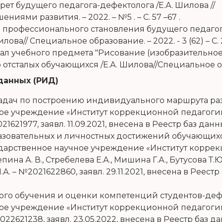
ет будущего педагога-дефектолога /Е.А. Шилова //
иями развития. – 2022. – №5 . – С. 57 –67 .
 профессионального становления будущего педагог
а// Специальное образование. – 2022. - 3 (62) – С. 
ал учебного предмета "Рисование (изобразительно
сталых обучающихся /Е.А. Шилова//Специальное образ
данных (РИД)
адач по построению индивидуального маршрута раз
ое учреждение «Институт коррекционной педагог
621977, заявл. 11.09.2021, внесена в Реестр баз данны
азовательных и личностных достижений обучающих
ударственное научное учреждение «Институт корре
а А. В., Стребелева Е.А., Мишина Г.А., Бутусова Т.Ю.
А. – №2021622860, заявл. 29.11.2021, внесена в Реестр
ого обучения и оценки компетенций студентов-деф
ое учреждение «Институт коррекционной педагог
22621238, заявл. 23.05.2022, внесена в Реестр баз да