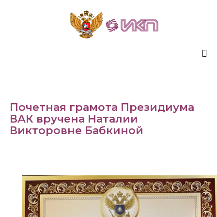
Sk
to
co
Почетная грамота Президиума
ВАК вручена Наталии
Викторовне Бабкиной