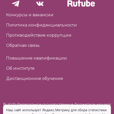
Конкурсы и вакансии
Политика конфиденциальности
Противодействие коррупции
Обратная связь
Повышение квалификации
Об институте
Дистанционное обучение
© 2025 Федеральное государственное бюджетное научное
Наш сайт использует Яндекс.Метрику для сбора статистики
учреждение «Институт коррекционной педагогики»