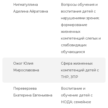
Нигматуллина
Вопросы обучения и
Аделина Айратовна
воспитания детей с
нарушениями зрения;
формирование
жизненных
компетенций слепых и
слабовидящих
обучающихся
Ожог Юлия
Сфера жизненных
Мирославовна
компетенций детей с
ТНР, ЗПР
Переверзева
Воспитание и
Екатерина Евгеньевна
обучение детей с
НОДА; семейное