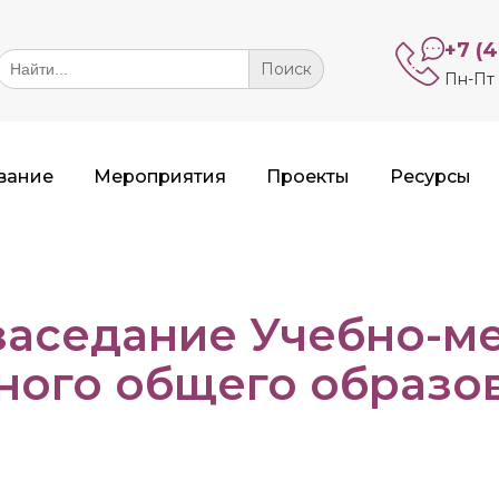
+7 (
Search
or:
Пн-Пт 
вание
Мероприятия
Проекты
Ресурсы
заседание Учебно-м
ного общего образо