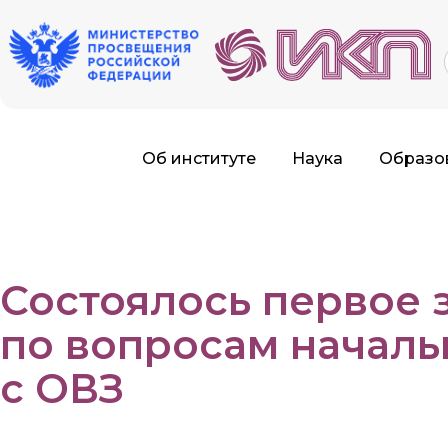
f
Об институте
Наука
Образо
Состоялось первое 
по вопросам началь
с ОВЗ