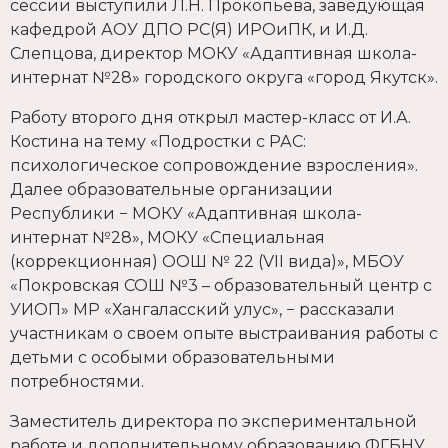
сессии выступили Л.Н. Прокопьева, заведующая
кафедрой АОУ ДПО РС(Я) ИРОиПК, и И.Д.
Слепцова, директор МОКУ «Адаптивная школа-
интернат №28» городского округа «город Якутск».
Работу второго дня открыл мастер-класс от И.А.
Костина на тему «Подростки с РАС:
психологическое сопровождение взросления».
Далее образовательные организации
Республики − МОКУ «Адаптивная школа-
интернат №28», МОКУ «Специальная
(коррекционная) ООШ № 22 (VII вида)», МБОУ
«Покровская СОШ №3 – образовательный центр с
УИОП» МР «Хангаласский улус», − рассказали
участникам о своем опыте выстраивания работы с
детьми с особыми образовательными
потребностями.
Заместитель директора по экспериментальной
работе и дополнительному образованию ФГБНУ