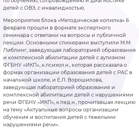
по обучению, сопровождению и диагностике
детей с ОВЗ, с инвалидностью.
Мероприятия блока «Методическая копилка» 6
февраля прошли в формате экспертного
семинара с ответами на вопросы и публичной
лекции. Основными спикерами выступили М.М.
Либлинг, заведующая лабораторией образования
и комплексной абилитации детей с аутизмом
ФГБНУ «ИКП», к.психол.н., которая рассказала о
формах организации образования детей с РАС в
начальной школе, и Е.Л. Ворошилова,
заведующая лабораторией образования и
комплексной абилитации детей с нарушениями
речи ФГБНУ «ИКП», к.пед.н., прочитавшая лекцию
на тему «Актуальные вопросы организации
обучения и воспитания детей с тяжелыми
нарушениями речи».