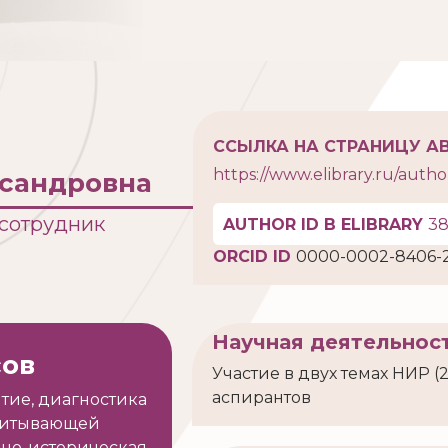
ССЫЛКА НА СТРАНИЦУ АВ
https://www.elibrary.ru/auth
ксандровна
 сотрудник
AUTHOR ID В ELIBRARY
3
ORCID ID
0000-0002-8406-
Научная деятельнос
сов
Участие в двух темах НИР (
аспирантов
тие, диагностика
спитывающей
урно-историческая