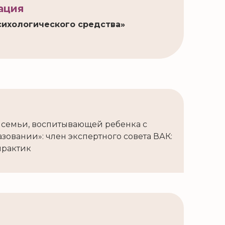
ация
сихологического средства»
 семьи, воспитывающей ребенка с
овании»: член экспертного совета ВАК:
практик