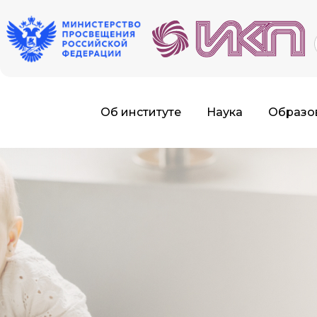
f
Об институте
Наука
Образо