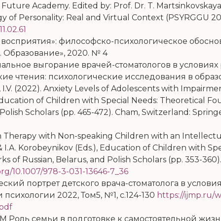
uture Academy. Edited by: Prof. Dr. T. Martsinkovskaya 
of Personality: Real and Virtual Context (PSYRGGU 2020
11.02.61
осприятия»: философско-психологическое обоснова
. Образование»,
2020
. №
4
ональное выгорание врачей-стоматологов в условиях
е чтения: психологические исследования в образован
, I.V. (2022). Anxiety Levels of Adolescents with Impairm
 Education of Children with Special Needs: Theoretical Fo
Polish Scholars (pp. 465-472). Cham
,
Switzerland
:
Spring
ech Therapy with Non-speaking Children with an Intellect
& I.A. Korobeynikov (Eds.), Education of Children with S
s of Russian, Belarus, and Polish Scholars (pp. 353-360)
.org/10.1007/978-3-031-13646-7_36
ческий портрет детского врача-стоматолога в услов
ихологии 2022, Том5, №1, с.124-130
https://ijmp.ru
.pdf
ре М Роль семьи в подготовке к самостоятельной жиз