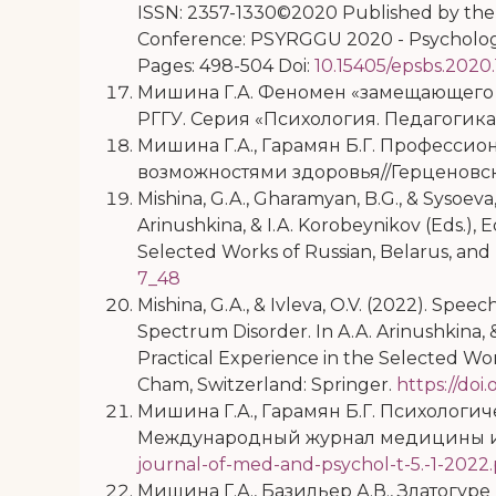
ISSN: 2357-1330©2020 Published by the F
Conference: PSYRGGU 2020 - Psychology 
Pages: 498-504
Doi
:
10.15405/epsbs.2020.
Мишина Г.А. Феномен «замещающего в
РГГУ.
Серия «Психология. Педагогика
Мишина Г.А., Гарамян Б.Г. Професси
возможностями здоровья//Герценовски
Mishina, G.A., Gharamyan, B.G., & Sysoeva
Arinushkina, & I.A. Korobeynikov (Eds.),
Selected Works of Russian, Belarus, and 
7_48
Mishina, G.A., & Ivleva, O.V. (2022). Spe
Spectrum Disorder. In A.A. Arinushkina, 
Practical Experience in the Selected Work
Cham
,
Switzerland
:
Springer
.
https://doi
Мишина Г.А., Гарамян Б.Г. Психологи
Международный журнал медицины и пс
journal-of-med-and-psychol-t-5.-1-2022
Мишина Г.А., Базильер А.В., Златогу