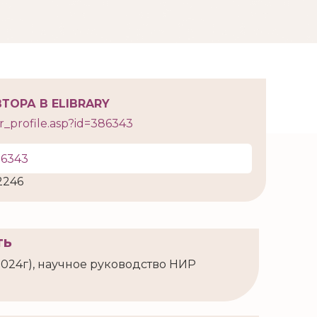
ТОРА В ELIBRARY
or_profile.asp?id=386343
86343
2246
ть
2024г), научное руководство НИР