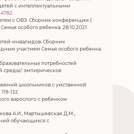
детей с интеллектуальными
124782
етям с ОВЗ. Сборник конференции (
мья особого ребенка. 28.10.2021.
детей-инвалидов. Сборник
дным участием Семья особого ребенка.
х образовательных потребностей
й среды/: эмпирическое
стижений школьников с умственной
 119-132
кого взрослого с ребенком
ькова А.И., Мартышевская Д.М.,
ений обучающихся с