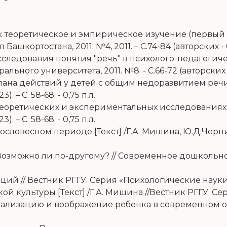
теоретическое и эмпирическое изучение (первый год
кортостана, 2011. №4, 2011. – С.74-84 (авторских - 0,
едования понятия "речь" в психолого-педагогическо
ного университета, 2011. №8. - С.66-72 (авторских - 0
ана действий у детей с общим недоразвитием речи [
 – С. 58-68. - 0,75 п.л.
еоретических и экспериментальных исследованиях [
 – С. 58-68. - 0,75 п.л.
словесном периоде [Текст] /Г.А. Мишина, Ю.Д.Черничк
Возможно ли по-другому? // Современное дошкольное 
ий // Вестник РГГУ. Серия «Психологические науки».
й культуры [Текст] /Г.А. Мишина //Вестник РГГУ. Сери
иализацию и воображение ребенка в современном о