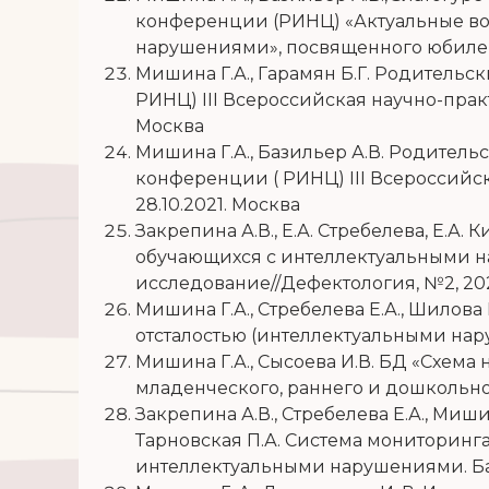
конференции (РИНЦ) «Актуальные воп
нарушениями», посвященного юбиле
Мишина Г.А., Гарамян Б.Г. Родитель
РИНЦ)
III
Всероссийская научно-практ
Москва
Мишина Г.А., Базильер А.В. Родител
конференции ( РИНЦ)
III
Всероссийск
28.10.2021. Москва
Закрепина А.В., Е.А. Стребелева, Е.А.
обучающихся с интеллектуальными н
исследование//Дефектология, №2, 202
Мишина Г.А., Стребелева Е.А., Шилов
отсталостью (интеллектуальными на
Мишина Г.А., Сысоева И.В. БД «Схем
младенческого, раннего и дошкольно
Закрепина А.В., Стребелева Е.А., Мишин
Тарновская П.А. Система мониторин
интеллектуальными нарушениями. Б