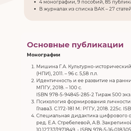
4 монографии, 9 пособий, 85 публи
В журналах из списка ВАК – 27 стат
Основные публикации
Монографии
Мишина Г.А. Культурно-исторический 
(НПИ), 2011. – 96
c
. 5,58 п.л.
Идентичность и ее развитие на ранних 
МПГУ, 2018. – 100 с.
ISBN 978-5-94845-285-2 Тираж 500 экз
Психология формирования личности и
Глава3. С.172-181 М.: РГГУ, 2018. 225с.
IS
Специальная дидактика цифрового о
ред. Е.А. Стребелевой, А.В. Закрепино
10.12737/1971849. - ISBN 978-5-16-01830