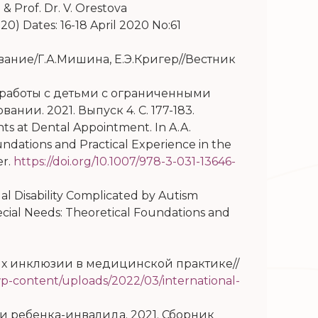
& Prof. Dr. V. Orestova
) Dates: 16-18 April 2020 No:61
ние/Г.А.Мишина, Е.Э.Кригер//Вестник
 работы с детьми с ограниченными
ии. 2021. Выпуск 4. С. 177-183.
ents at Dental Appointment. In A.A.
undations and Practical Experience in the
er
.
https://doi.org/10.1007/978-3-031-13646-
ual Disability Complicated by Autism
pecial Needs: Theoretical Foundations and
.
иях инклюзии в медицинской практике//
/wp-content/uploads/2022/03/international-
ни ребенка-инвалида. 2021. Сборник