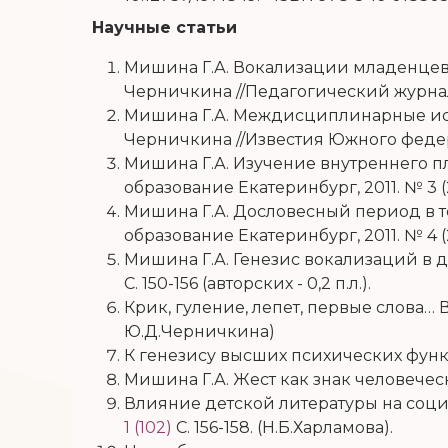
Научные статьи
Мишина Г.А. Вокализации младенцев: 
Черничкина //Педагогический журнал Баш
Мишина Г.А. Междисциплинарные иссл
Черничкина //Известия Южного федераль
Мишина Г.А. Изучение внутреннего пл
образование Екатеринбург, 2011. № 3 (23).
Мишина Г.А. Дословесный период в т
образование Екатеринбург, 2011. № 4 (23).
Мишина Г.А. Генезис вокализаций в до
С. 150-156 (авторских - 0,2 п.л.).
Крик, гуление, лепет, первые слова… 
Ю.Д.Черничкина)
К генезису высших психических функц
Мишина Г.А. Жест как знак человеческо
Влияние детской литературы на соц
1 (102)
С. 156-158. (Н.Б.Харламова).