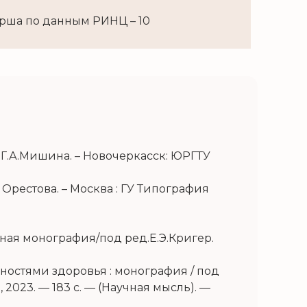
ирша по данным РИНЦ – 10
 Г.А.Мишина. – Новочеркасск: ЮРГТУ
. Орестова. – Москва : ГУ Типография
ая монография/под ред.Е.Э.Кригер.
остями здоровья : монография / под
 2023. — 183 с. — (Научная мысль). —