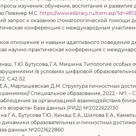
росы изучения, обучения, воспитания и развития 
ю Певзнер М.С.
https://www.elibrary.ru/item.asp?id=48
ский запрос к оказанию стоматологической помощи д
ическая конференция с международным участием Се
ьское отношение и навыки адаптивного поведения 
ая научно-практическая конференция с междунаро
 Кинаш, Т.Ю. Бутусова, Г.А. Мишина. Типология особы
арушениями /в условиях цифровой образовательно
2. С.42-52
а Е.А., Мартышевская Д.М. Структура личностных до
рушениями
//
Специальное образование, 2022.- №1. – С.
а наблюдения за организацией взаимодействия близ
го возраста» База данных (РИД) №2022622130
а Г.А., Бутусова Т.Ю., Кинаш Е.А., Шилова Е.А., Камел
га динамики образовательных и личностных достиж
аза данных №2021622860