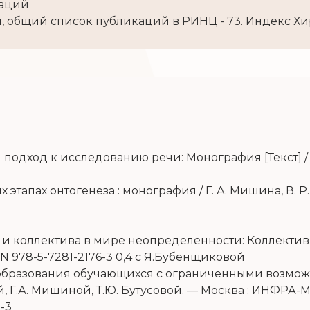
каций
ей, общий список публикаций в РИНЦ - 73. Индекс Х
подход к исследованию речи: Монография [Текст] /
этапах онтогенеза : монография / Г. А. Мишина, В. Р
.
 коллектива в мире неопределенности: Коллективн
BN
978-5-7281-2176-3 0,4 с Я.Бубенщиковой
бразования обучающихся с ограниченными возможн
й, Г.А. Мишиной, Т.Ю. Бутусовой. — Москва : ИНФРА-М,
5-3