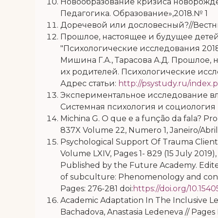
Новообразование кризиса новорожден
Педагогика. Образование»,2018.№ 1
Доречевой или дословесный?//Вестник
Прошлое, настоящее и будущее дете
"Психологические исследования 2018 Т
Мишина Г.А., Тарасова А.Д. Прошлое
их родителей. Психологические исследо
Адрес статьи:
http://psystudy.ru/index
Экспериментальное исследование вл
Системная психология и социология №4
Michina G. O que e a função da fala? Pr
837X Volume 22, Numero 1, Janeiro/Abril
Psychological Support Of Trauma Clients
Volume LXIV, Pages 1- 829 (15 July 2019
Published by the Future Academy. Edite
of subculture: Phenomenology and cont
Pages: 276-281 doi:
https://doi.org/10.154
Academic Adaptation In The Inclusive Le
Bachadova, Anastasia Ledeneva // Pages