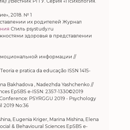
/ //Вестник РГГУ. Серия «Психология.
», 2018. № 1
дставлении их родителей Журнал
ания
Стиль psystudy.ru
ожностями здоровья в представлении
эмоциональной информации //
eoria e pratica da educação ISSN 1415-
 Elena Bakhadova , Nadezhda Yashchenko
//
iences EpSBS e-ISSN: 2357-1330©2019
ova Conference: PSYRGGU 2019 - Psychology
il 2019
No:
36
ina, Eugenia Kriger, Marina Mishina, Elena
cial & Behavioural Sciences EpSBS e-