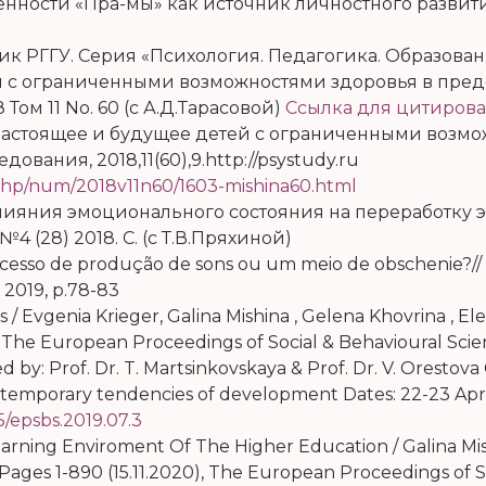
ности «Пра-мы» как источник личностного развития/
 РГГУ. Серия «Психология. Педагогика. Образование
й с ограниченными возможностями здоровья в пре
ом 11 No. 60 (с А.Д.Тарасовой)
Ссылка для цитиров
, настоящее и будущее детей с ограниченными возм
вания, 2018,11(60),9.http://psystudy.ru
.php/num/2018v11n60/1603-mishina60.html
ияния эмоционального состояния на переработку 
 (28) 2018. С. (
c
Т.В.Пряхиной)
ocesso de produção de sons ou um meio de obschenie?// T
 2019, p.78-83
 /
Evgenia Krieger, Galina Mishina , Gelena Khovrina ,
), The European Proceedings of Social & Behavioural Sc
d by:
Prof. Dr. T. Martsinkovskaya & Prof. Dr. V. Orest
emporary tendencies of development Dates: 22-23 Apr
05/epsbs.2019.07.3
arning Enviroment Of The Higher Education / Galina Mish
Pages 1-890 (15.11.2020),
The European Proceedings of So