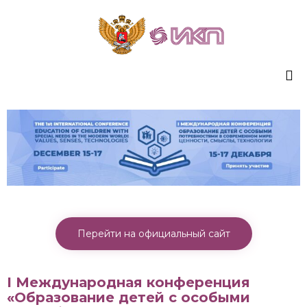
Sk
to
co
Перейти на официальный сайт
I Международная конференция
«Образование детей с особыми