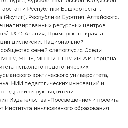
ербурга, Курской, Ивановской, Калужской,
тарстан и Республики Башкортостан,
(Якутия), Республики Бурятия, Алтайского,
пециализированных ресурсных центров,
ей, РСО-Алания, Приморского края, а
ация дислексии, Национальной
ообщество семей слепоглухих. Среди
ПГУ, МГПУ, МГППУ, РГПУ им. А.И. Герцена,
итета психолого-педагогических
Мурманского арктического университета,
енка, НИИ педагогических инноваций и
т поздравили руководители
ия Издательства «Просвещение» и проекта
от Института инклюзивного образования