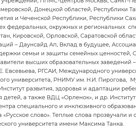
 учреждений, ППМС-центров Москвы, Санкт-Пет
меровской, Донецкой областей, Республики Та
тия и Чеченской Республики, Республики Саха 
рех федеральных, окружных и региональных с
н, Кировской, Орловской, Саратовской област
аций – Даунсайд Ап, Вклад в будущее, Ассоци
ержки семьи и защиты семейных ценностей, С
вители высших образовательных заведений – М
.Е. Евсевьева, РГСАИ, Международного универс
кого университета, РНИМУ им. Н.И. Пирогова, 
 Институт развития, здоровья и адаптации реб
детей, а также ВДЦ «Орленок», и др. Институ
нтра специального и инклюзивного образован
«Русское слово». Теплые слова прозвучали и 
еского университета имени Максима Танка.