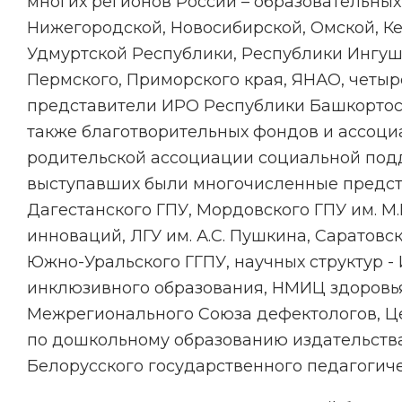
многих регионов России – образовательных
Нижегородской, Новосибирской, Омской, Ке
Удмуртской Республики, Республики Ингуше
Пермского, Приморского края, ЯНАО, четы
представители ИРО Республики Башкортоста
также благотворительных фондов и ассоци
родительской ассоциации социальной подд
выступавших были многочисленные предста
Дагестанского ГПУ, Мордовского ГПУ им. М
инноваций, ЛГУ им. А.С. Пушкина, Саратовс
Южно-Уральского ГГПУ, научных структур -
инклюзивного образования, НМИЦ здоровья 
Межрегионального Союза дефектологов, Це
по дошкольному образованию издательства 
Белорусского государственного педагогич