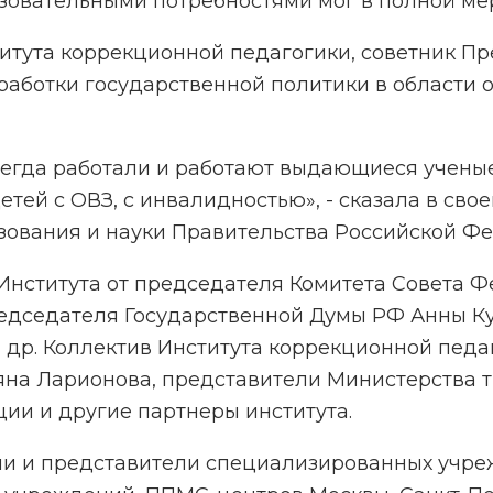
зовательными потребностями мог в полной мере
титута коррекционной педагогики, советник П
аботки государственной политики в области о
егда работали и работают выдающиеся ученые,
етей с ОВЗ, с инвалидностью», - сказала в св
ования и науки Правительства Российской Ф
Института от председателя Комитета Совета Ф
редседателя Государственной Думы РФ Анны К
 др. Коллектив Института коррекционной педа
яна Ларионова, представители Министерства 
и и другие партнеры института.
ли и представители специализированных учре