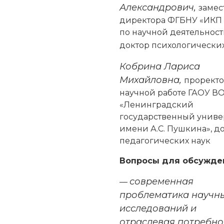
Александрович,
замес
директора ФГБНУ «ИКП
по научной деятельност
доктор психологических
Кобрина Лариса
Михайловна,
проректо
научной работе ГАОУ В
«Ленинградский
государственный униве
имени А.С. Пушкина», д
педагогических наук
Вопросы для обсужде
современная
—
проблематика научн
исследований и
отраслевая потребно