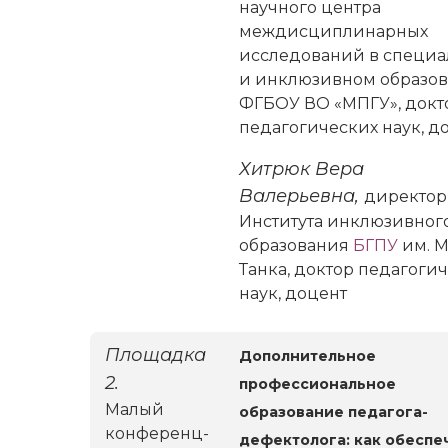
научного центра
междисциплинарных
исследований в специ
и инклюзивном образо
ФГБОУ ВО «МПГУ», докт
педагогических наук, до
Хитрюк Вера
Валерьевна,
директор
Института инклюзивног
образования
БГПУ
им. М
Танка, доктор педагоги
наук, доцент
Площадка
Дополнительное
2.
профессиональное
Малый
образование педагога-
конференц-
дефектолога: как обеспе