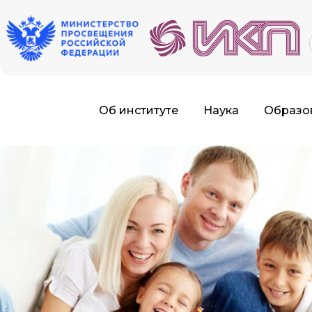
f
Об институте
Наука
Образо