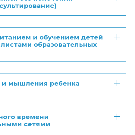
сультирование)
питанием и обучением детей
алистами образовательных
й и мышления ребенка
ного времени
льными сетями