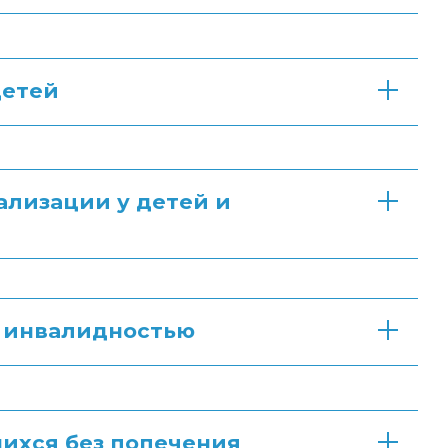
детей
лизации у детей и
с инвалидностью
ихся без попечения