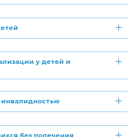
детей
лизации у детей и
с инвалидностью
ихся без попечения