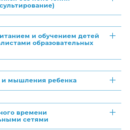
сультирование)
питанием и обучением детей
алистами образовательных
й и мышления ребенка
ного времени
льными сетями