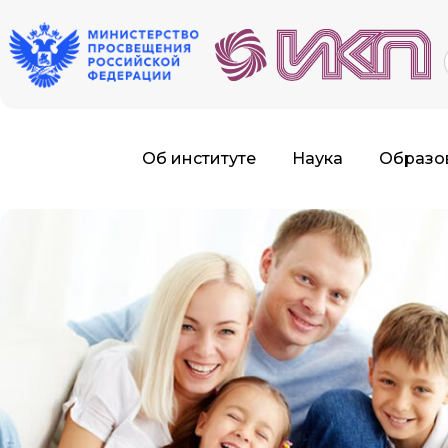
f
Об институте
Наука
Образо