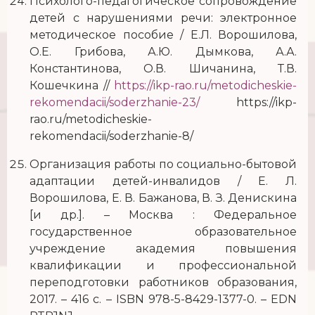
Психолого-педагогическое сопровождение
детей с нарушениями речи: электронное
методическое пособие / Е.Л. Ворошилова,
О.Е. Грибова, А.Ю. Дымкова, А.А.
Константинова, О.В. Шичанина, Т.В.
Кошечкина //
https://ikp-rao.ru/metodicheskie-
rekomendacii/soderzhanie-23/
https://ikp-
rao.ru/metodicheskie-
rekomendacii/soderzhanie-8/
Организация работы по социально-бытовой
адаптации детей-инвалидов / Е. Л.
Ворошилова, Е. В. Бажанова, В. З. Денискина
[и др.]. – Москва : Федеральное
государственное образовательное
учреждение академия повышения
квалификации и профессиональной
переподготовки работников образования,
2017. – 416 с. – ISBN 978-5-8429-1377-0. – EDN