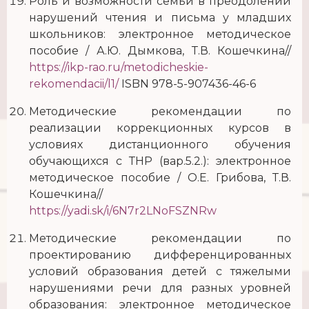
Роль и возможности семьи в преодолении
нарушений чтения и письма у младших
школьников: электронное методическое
пособие / А.Ю. Дымкова, Т.В. Кошечкина//
https://ikp-rao.ru/metodicheskie-
rekomendacii/l1/
ISBN 978-5-907436-46-6
Методические рекомендации по
реализации коррекционных курсов в
условиях дистанционного обучения
обучающихся с ТНР (вар.5.2.): электронное
методическое пособие / О.Е. Грибова, Т.В.
Кошечкина//
https://yadi.sk/i/6N7r2LNoFSZNRw
Методические рекомендации по
проектированию дифференцированных
условий образования детей с тяжелыми
нарушениями речи для разных уровней
образования: электронное методическое