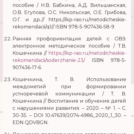
пособие / Н.В. Бабкина, А.Д. Вильшанская,
О.В. Егупова, О.С. Никольская, О.Е. Грибова,
О.Г. и др.// https://ikp-rao.ru/metodicheskie-
rekomendacii/q1// ISBN 978-5-907436-58-9
Ранняя профориентация детей с ОВЗ:
электронное методическое пособие / Т.В.
Кошечкина //
https://ikp-rao.ru/metodicheskie-
rekomendacii/soderzhanie-23/
ISBN 978-5-
907436-17-6
Кошечкина, Т. В. Использование
междометий при формировании
устноречевой коммуникации / Т. В.
Кошечкина // Воспитание и обучение детей
с нарушениями развития. – 2020. – № 1. – С.
30-35. – DOI 10.47639/2074-4986_2020_1_30. –
EDN QDVBGN.