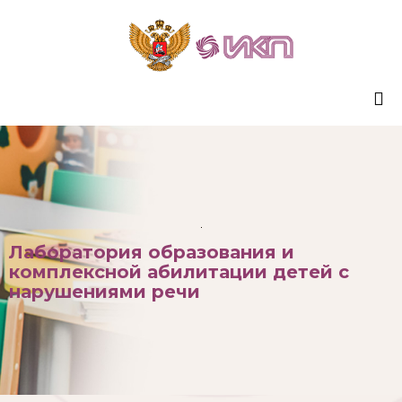
Sk
to
co
Лаборатория образования и
комплексной абилитации детей с
нарушениями речи